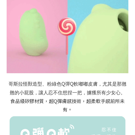
Q
Q
哥斯拉怪獸造型、粉綠色
彈
軟嘟嘟皮膚，尤其是那翹
翹的小屁股，讓人忍不住想捏一把，擄獲所有少女心。
食品級矽膠材質，超
Q
彈膚感技術，超柔軟手感前所未
有。