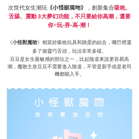
《小怪獸魔吻》
次世代女生潮玩
，創新集合
吸吮、
3
舌舔、震動
大夢幻功能，不只要給你高潮，還要
~
-
-
-
你
玩
弄
高
潮！
《
小怪獸魔吻
》相當於吸吮玩具和跳蛋的結合，嘴巴裡還
多了個靈巧舌頭，玩法非常多樣。
豆豆是女生最敏感的部位之一，比起陰道來說更容易高
潮，魔吻主攻豆豆不需要進入陰道，不管是新手或是老司
機都能入手。