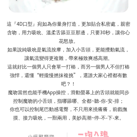
4D
這『
口型』宛如為你量身打造，更加貼合私密處，親密
30
含吻，用力吸吮、溫柔舌舔豆豆那邊，只要
秒，讓你心
花怒放。
如果說純吸吮是氣流按摩，加入小舌頭，更能攪動氣流，
讓氣流變得更複雜，帶來極致爽感高潮。
這就好比一個男人只會單一打樁，而另一個男人不但打樁
“
”
強悍，還懂
輕攏慢撚抹複挑
，選誰大家心裡都有數
吧？！
App
魔吻當然也能手機
操控，滑動螢幕上的舌頭就能同步
~
-
-
-
控制魔吻的小舌頭，指哪舔哪、全都
聽
你
安
排；
你也可以控制尾巴動感電臀，不只用來撓癢癢，前戲撫
~
-
-
-
摸、接力吸吮，一獸兩用，美妙高潮
停
不
下
來。