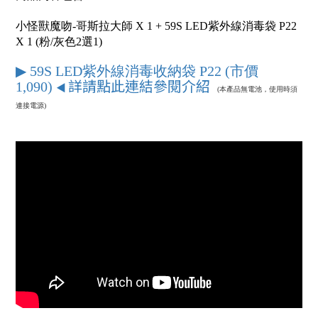
小怪獸魔吻-哥斯拉大師
X 1 +
59S LED紫外線消毒袋 P22
X 1 (
粉/灰色2選1
)
▶ 59S LED紫外線消毒收納袋 P22 (市價
詳請點此連結參閱介紹
1,090)
◀
(本產品無電池，使用時須
連接電源)