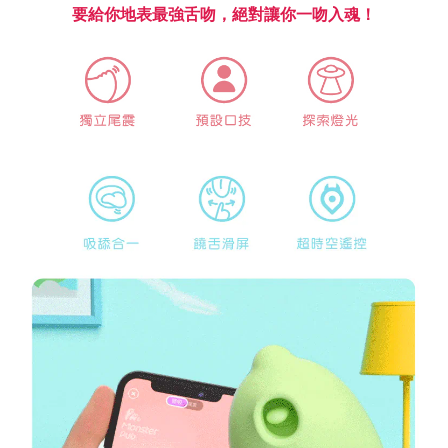
要給你地表最強舌吻，絕對讓你一吻入魂！