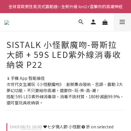
 🎇全球首創三大創新專利👊全自動飛機杯S2 Pro玩遍所有姿勢
新款智能炮機👍小奶狗🩷小飛象💜
新款智能炮機👍小奶狗🩷小飛象💜
SISTALK 小怪獸魔吻-哥斯拉
大師 + 59S LED紫外線消毒收
納袋 P22
📱手機 App 智能操控
次世代女生潮玩《小怪獸魔吻》 : 創新集合吸吮、舌舔、震動 3大
夢幻功能，不只要給你高潮，還要你~玩-弄-高-潮！
搭配 59S LED紫外線消毒袋，消毒不挑材質、180秒滅菌99.9%，
還可當玩具收納袋。
Until
08/31 16:00
❤️七夕情人節 小怪獸 ➒ 折 on selected