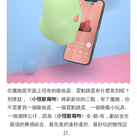
但魔吻跟市面上現有的吸吮器、震動跳蛋有什麼差別呢？
小怪獸魔吻
別懷疑，《
》將刷新你的三觀，有了魔吻，你
不需要買一個吸吮器、一個震動跳蛋、一個療癒小玩具、
小怪獸魔吻
-
-
一個潮牌公仔，因為《
》全
都
有，獻給女生
最強的爽感組合、最先進的遠程遙控、最好玩的愉悅設
計。