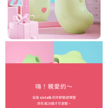
嗨！親愛的～
這是
sistalk
的年齡驗證彈窗
須年滿18歲才可瀏覽。