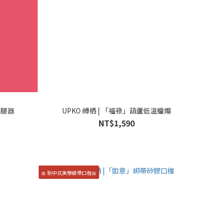
分腿器
UPKO 縛栖 | 「福祿」葫蘆低溫蠟燭
NT$1,590
🎀 新中式美學緞帶口枷🎀