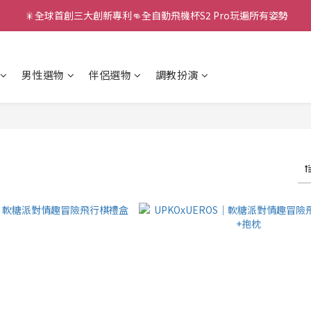
 🎇全球首創三大創新專利👊全自動飛機杯S2 Pro玩遍所有姿勢
新款智能炮機👍小奶狗🩷小飛象💜
新款智能炮機👍小奶狗🩷小飛象💜
男性選物
伴侶選物
調教扮演