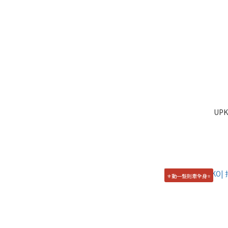
UPK
⚜️動一髮則牽全身⭐️