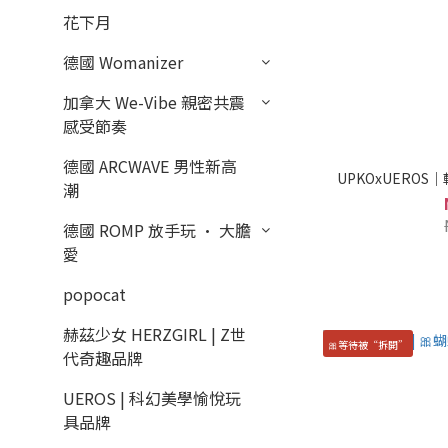
花下月
德國 Womanizer
加拿大 We-Vibe 親密共震
感受節奏
德國 ARCWAVE 男性新高
UPKOxUERO
潮
德國 ROMP 放手玩 · 大膽
愛
popocat
赫茲少女 HERZGIRL | Z世
🎀等待被“拆開”
代奇趣品牌
UEROS | 科幻美學愉悅玩
具品牌