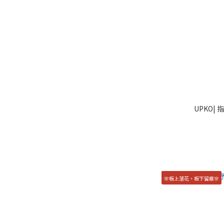
UPKO|
🌸板上落花，板下留痕🌸