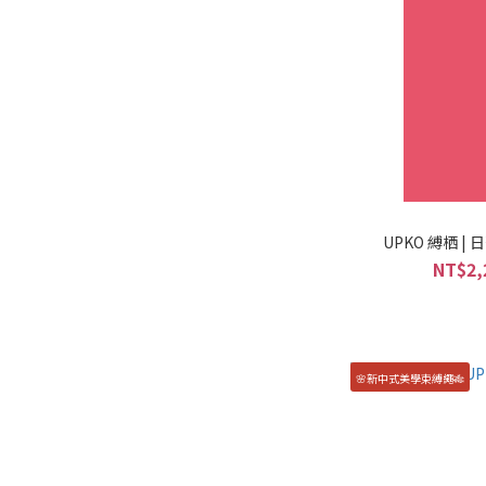
UPKO 縛栖 
NT$2,
🌸新中式美學束縛繩🎋