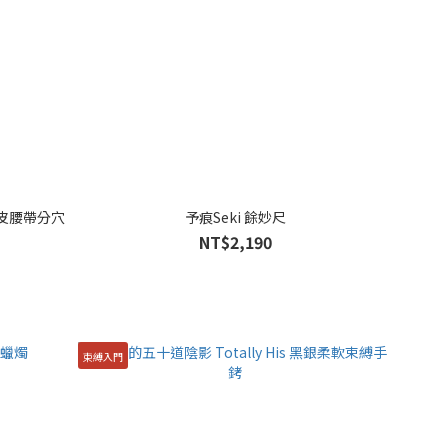
真皮腰帶分穴
予痕Seki 餘妙尺
NT$2,190
束縛入門