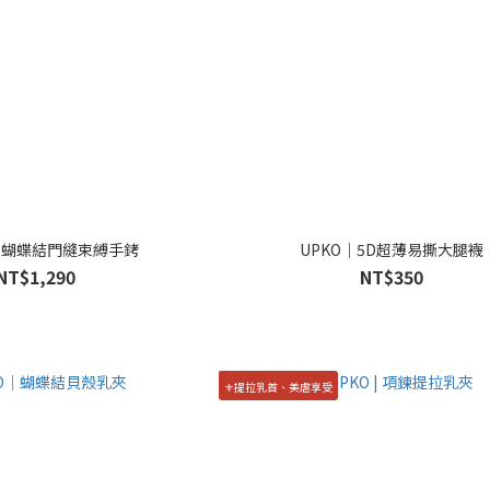
| 🎀蝴蝶結門縫束縛手銬
UPKO｜5D超薄易撕大腿襪
NT$1,290
NT$350
⚜️提拉乳首、美虐享受