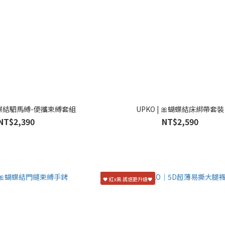
🎀蝴蝶結駟馬縛-便攜束縛套組
UPKO | 🎀蝴蝶結床綁帶套裝
NT$2,390
NT$2,590
🖤 紅x黑 誘惑更升級🖤