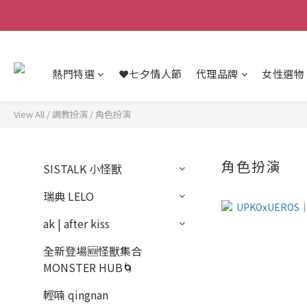
熱門特選
❤️七夕情人節
代理品牌
女性選物
View All
/
調教扮演
/
角色扮演
角色扮演
SISTALK 小怪獸
瑞典 LELO
ak | after kiss
全新登場🆕怪獸集合
MONSTER HUB🌀
輕喃 qingnan