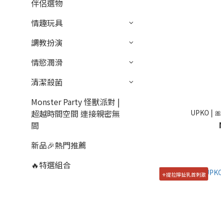
伴侶選物
情趣玩具
調教扮演
情慾潤滑
清潔殺菌
Monster Party 怪獸派對 |
超越時間空間 連接親密無
UPKO 
間
新品🎉熱門推薦
🔥特選組合
⚜️提拉擰扯乳首刺激