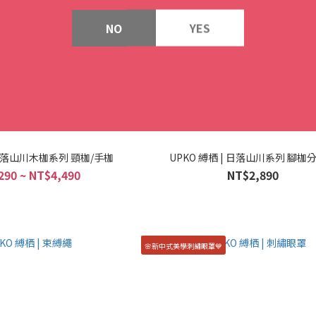
NO
YES
| 日落山川木枷系列 頸枷/手枷
UPKO 縛栖 | 日落山川系列 腳枷
290 ~ NT$4,490
NT$2,890
🌸新中式美學刺繡眼罩💙