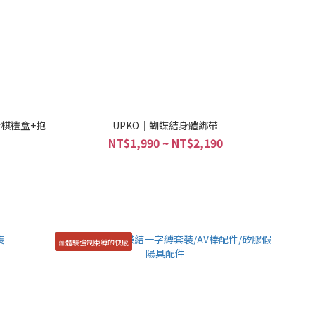
行棋禮盒+抱
UPKO｜蝴蝶結身體綁帶
NT$1,990 ~ NT$2,190
🎀體驗強制束縛的快感