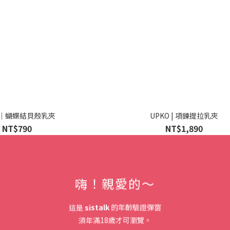
O｜蝴蝶結貝殼乳夾
UPKO | 項鍊提拉乳夾
NT$790
NT$1,890
嗨！親愛的～
🌄新中式美學古代木枷🔒
這是
sistalk
的年齡驗證彈窗
須年滿18歲才可瀏覽。