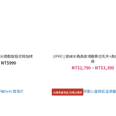
 指尖遊戲旋鈕式拇指銬
UPKO | 提線木偶真皮項圈牽拉乳夾+
器
NT$990
NT$2,790 ~ NT$3,390
🍰精美蛋糕盒 送禮必備🎁