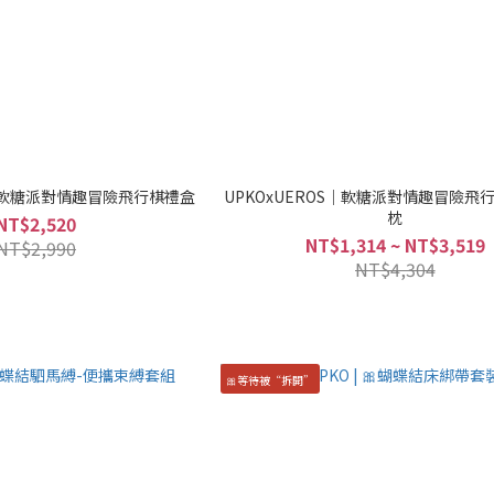
S｜軟糖派對情趣冒險飛行棋禮盒
UPKOxUEROS｜軟糖派對情趣冒險飛
枕
NT$2,520
NT$1,314 ~ NT$3,519
NT$2,990
NT$4,304
🎀等待被“拆開”