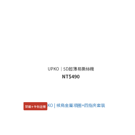
UPKO｜5D超薄易撕絲襪
NT$490
禁錮⚜️全新詮釋