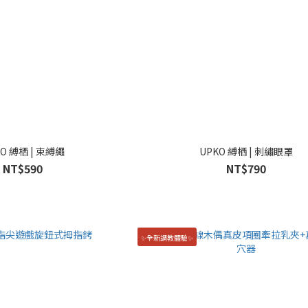
O 縛栖 | 束縛繩
UPKO 縛栖 | 刺繡眼罩
NT$590
NT$790
✨全新調教體驗✨