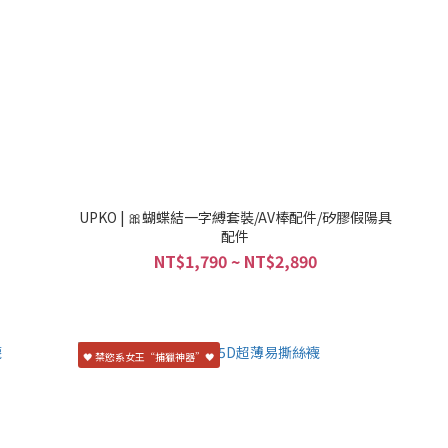
UPKO | 🎀蝴蝶結一字縛套裝/AV棒配件/矽膠假陽具
配件
NT$1,790 ~ NT$2,890
🖤 禁慾系女王“捕獵神器”🖤