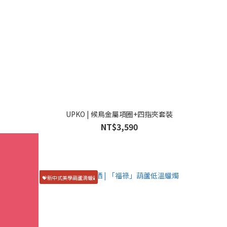
UPKO | 候鳥金屬項圈+四指夾套裝
NT$3,590
💝新中式美學葫蘆滴蠟🕯️