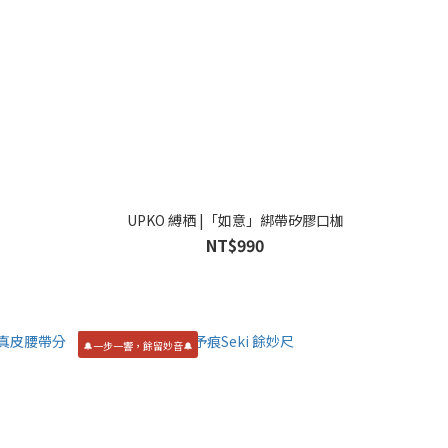
UPKO 縛栖 |「如意」綁帶矽膠口枷
NT$990
🔔一步一響，餘留妙音🔔