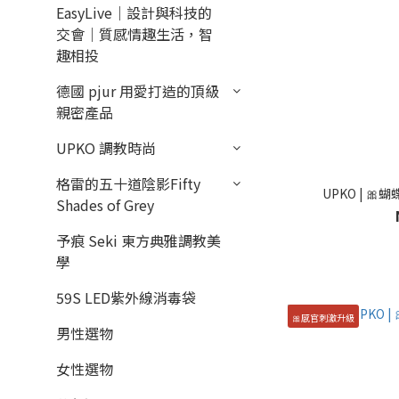
EasyLive｜設計與科技的
交會｜質感情趣生活，智
趣相投
德國 pjur 用愛打造的頂級
親密產品
UPKO 調教時尚
格雷的五十道陰影Fifty
UPKO | 
Shades of Grey
予痕 Seki 東方典雅調教美
學
59S LED紫外線消毒袋
🎀感官刺激升級
男性選物
女性選物