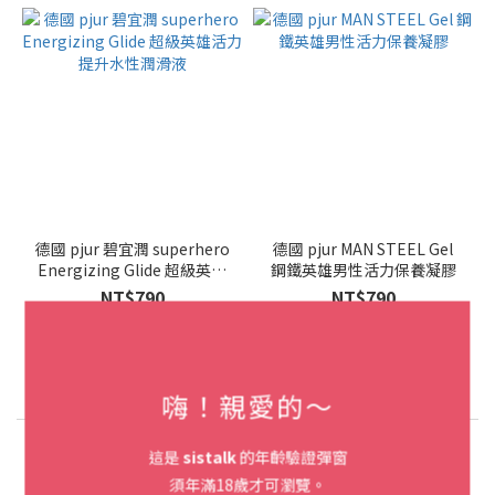
德國 pjur 碧宜潤 superhero
德國 pjur MAN STEEL Gel
Energizing Glide 超級英雄
鋼鐵英雄男性活力保養凝膠
活力提升水性潤滑液
NT$790
NT$790
嗨！親愛的～
這是
sistalk
的年齡驗證彈窗
玩具熱門分類
須年滿18歲才可瀏覽。