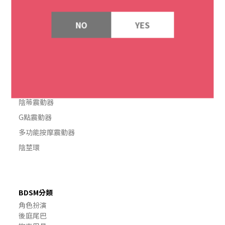
藍牙遙控震動器
NO
YES
飛機杯
雙人共震器
吸吮式震動器
(單機)震動器
後庭震動器
陰蒂震動器
G點震動器
多功能按摩震動器
陰莖環
BDSM分類
角色扮演
後庭尾巴