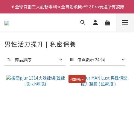
 🎇全球首創三大創新專利👊全自動飛機杯S2 Pro玩遍所有姿勢
新款智能炮機👍小奶狗🩷小飛象💜
新款智能炮機👍小奶狗🩷小飛象💜
男性活力提升 | 私密保養
商品排序
每頁顯示 24 個
⚡雄辣瓶👊