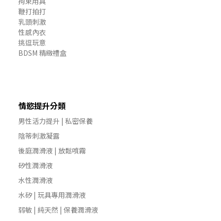
拘束用具
鞭打拍打
乳頭刺激
性感內衣
挑逗玩意
BDSM 精緻禮盒
情慾提升分類
男性活力提升 | 私密保養
陰蒂刺激凝露
後庭潤滑液 | 放鬆噴霧
矽性潤滑液
水性潤滑液
水矽 | 玩具專用潤滑液
弱敏 | 純天然 | 保養潤滑液