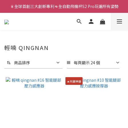
 🎇全球首創三大創新專利👊全自動飛機杯S2 Pro玩遍所有姿勢
新款智能炮機👍小奶狗🩷小飛象💜
新款智能炮機👍小奶狗🩷小飛象💜
輕喃 QINGNAN
商品排序
每頁顯示 24 個
🔥夾腿神器