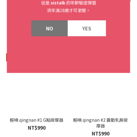
這是
sistalk
的年齡驗證彈窗
輕喃 qingnan #0 壓感脈衝吸
輕喃 qingnan #0 壓感脈衝吸
須年滿18歲才可瀏覽。
吮按摩器 | 魅惑粉
吮按摩器 | 紳士綠
NT$1,990
NT$1,990
NO
YES
🆒需搭配主機
🆒需搭配主機
輕喃 qingnan #1 G點按摩器
輕喃 qingnan #2 震動乳房按
摩器
NT$990
NT$990