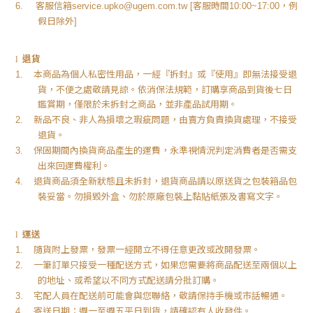
客服信箱
客服時間
，例
6.
service.upko@ugem.com.tw [
10:00~17:00
假日除外
]
退貨
l
本商品為個人私密性用品，一經『拆封』或『使用』即無法接受退
1.
貨，不便之處敬請見諒。依消保法規範，訂購享商品到貨後七日
鑑賞期，僅限於未拆封之商品，並非產品試用期。
新品不良、非人為損壞之瑕疵問題，由賣方負責換貨處理，不接受
2.
退貨。
保固期間內換貨商品產生的運費，永準視情況判定消費者是否需支
3.
出來回運費權利。
退貨商品須全新狀態且未拆封，退貨商品請以原送貨之包裝箱品包
4.
裝妥當。勿損毀外盒、勿於原廠包裝上黏貼紙張及書寫文字。
運送
l
隨貨附上發票，發票一經開立不得任意更改或改開發票。
1.
一筆訂單只接受一種配送方式，如果您需要將商品配送至兩個以上
2.
的地址、或希望以不同方式配送請分批訂購。
宅配人員在配送前可能會與您聯絡，敬請保持手機或市話暢通。
3.
寄送日期：週一至週五平日到貨，請確認有人收發件。
4.