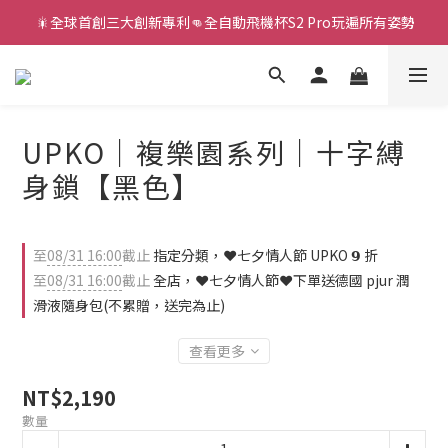
新款智能炮機👍小奶狗🩷小飛象💜
新款智能炮機👍小奶狗🩷小飛象💜
UPKO｜複樂園系列｜十字縛
身鎖【黑色】
至
08/31 16:00
截止
指定分類，❤️七夕情人節 UPKO 𝟵 折
至
08/31 16:00
截止
全店，❤️七夕情人節❤️下單送德國 pjur 潤
滑液隨身包(不累贈，送完為止)
查看更多
NT$2,190
數量