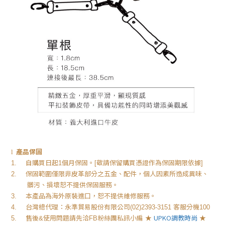
產品保固
l
自購買日起
個月保固。
敬請保留購買憑證作為保固期限依據
1.
1
[
]
保固範圍僅限非皮革部分之五金、配件，個人因素所造成異味、
2.
髒污、損壞恕不提供保固服務。
本產品為海外原裝進口，恕不提供維修服務。
3.
台灣總代理：永準貿易股份有限公司
客服分機
4.
(02)2393-3151
100
售後
使用問題請先洽
粉絲團私訊小編
★
UPKO
調教時尚
★
5.
&
FB