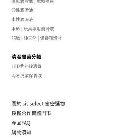
後庭潤滑液 | 放鬆噴霧
矽性潤滑液
水性潤滑液
水矽 | 玩具專用潤滑液
弱敏 | 純天然 | 保養潤滑液
清潔殺菌分類
LED紫外線消毒
消毒清潔保養液
關於 sis select 蜜密選物
授權合作實體門市
產品FAQ
購物須知