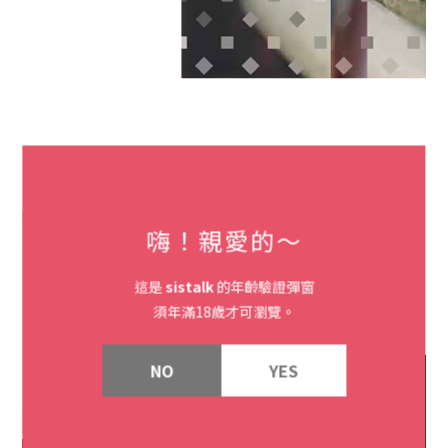
嗨！親愛的～
這是
sistalk
的年齡驗證彈窗
須年滿18歲才可瀏覽。
NO
YES