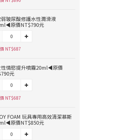
 NT$890
敏弱玻尿酸修護水性潤滑液
0ml◀原價NT$790元
 NT$687
性情慾提升噴霧20ml◀原價
$790元
 NT$687
OY FOAM 玩具專用高效清潔慕斯
0ml◀原價NT$850元