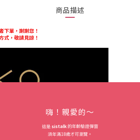
商品描述
者下單，謝謝您！
方式，敬請見諒！
嗨！親愛的～
這是
sistalk
的年齡驗證彈窗
須年滿18歲才可瀏覽。