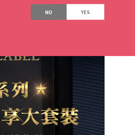
NO
YES