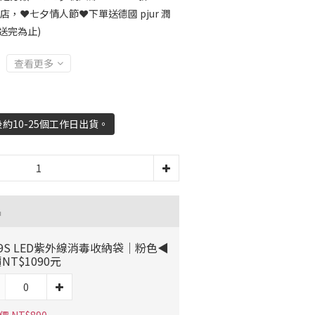
店，❤️七夕情人節❤️下單送德國 pjur 潤
送完為止)
查看更多
約10-25個工作日出貨。
品
9S LED紫外線消毒收納袋｜粉色◀
NT$1090元