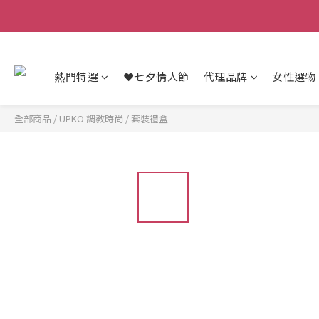
熱門特選
❤️七夕情人節
代理品牌
女性選物
全部商品
/
UPKO 調教時尚
/
套裝禮盒