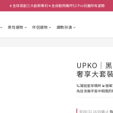
新款智能炮機👍小奶狗🩷小飛象💜
新款智能炮機👍小奶狗🩷小飛象💜
男性選物
伴侶選物
調教扮演
UPKO｜
奢享大套
🪐凝結星球精粹 💫致
為這浩瀚宇宙中相逢的
至
08/31 16:00
截止
指