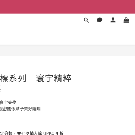
立即購買
黑標系列｜寰宇精粹
裝
敬寰宇美夢
親密關係賦予美好隱喻
定分類，❤️七夕情人節 UPKO 𝟵 折