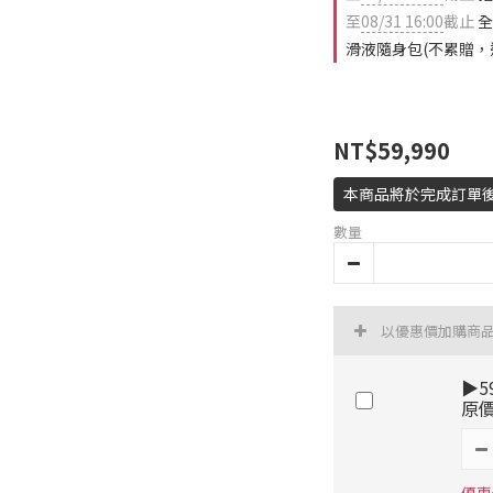
至
08/31 16:00
截止
全
滑液隨身包(不累贈，
NT$59,990
本商品將於完成訂單後
數量
以優惠價加購商
▶5
原價