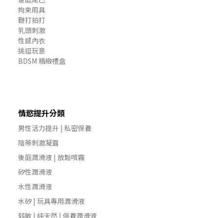
拘束用具
鞭打拍打
乳頭刺激
性感內衣
挑逗玩意
BDSM 精緻禮盒
情慾提升分類
男性活力提升 | 私密保養
陰蒂刺激凝露
後庭潤滑液 | 放鬆噴霧
矽性潤滑液
水性潤滑液
水矽 | 玩具專用潤滑液
弱敏 | 純天然 | 保養潤滑液