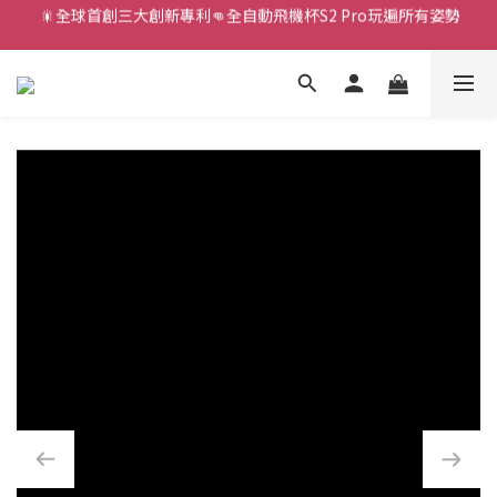
新款智能炮機👍小奶狗🩷小飛象💜
新款智能炮機👍小奶狗🩷小飛象💜