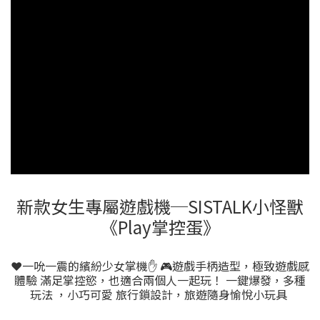
新款女生專屬遊戲機─SISTALK小怪獸
《Play掌控蛋》
❤一吮一震的繽紛少女掌機✋ 🎮遊戲手柄造型，極致遊戲感
體驗 滿足掌控慾，也適合兩個人一起玩！ 一鍵爆發，多種
玩法 ，小巧可愛 旅行鎖設計，旅遊隨身愉悅小玩具