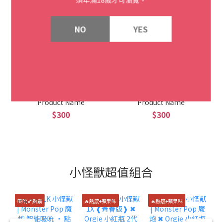
NO
YES
Product Name
Product Name
$300
$300
小怪獸超值組合
吸吮💕點震
🔥熱感+蘋果味
🔥熱感+蘋果味
