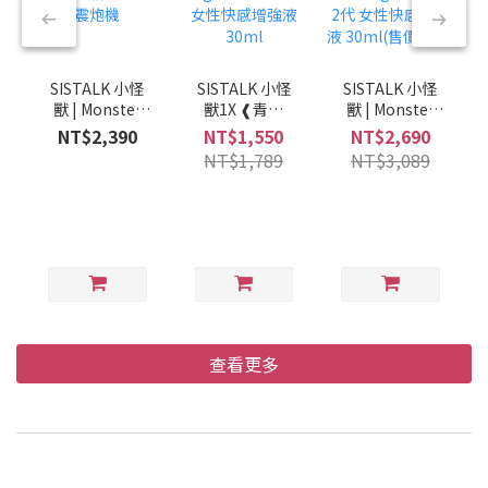
SISTALK 小怪
SISTALK 小怪
SISTALK 小怪
獸 | Monster
獸1X ❰青春
獸 | Monster
Pop 魔炮 智能
版❱ ✖ Orgie 小
Pop 魔炮 ✖
NT$2,390
NT$1,550
NT$2,690
吸吮 · 點震炮
紅瓶 2代女性快
Orgie 小紅瓶2
NT$1,789
NT$3,089
機
感增強液 30ml
代 女性快感增
強液 30ml(售價
已折)
查看更多