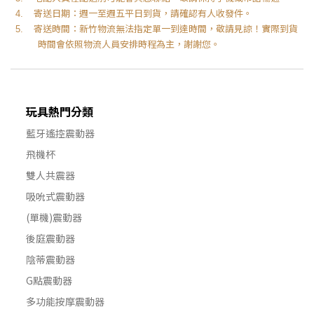
寄送日期：週一至週五平日到貨，請確認有人收發件。
4.
寄送時間：新竹物流無法指定單一到達時間，敬請見諒！實際到貨
5.
時間會依照物流人員安排時程為主，謝謝您。
玩具熱門分類
藍牙遙控震動器
飛機杯
雙人共震器
吸吮式震動器
(單機)震動器
後庭震動器
陰蒂震動器
G點震動器
多功能按摩震動器