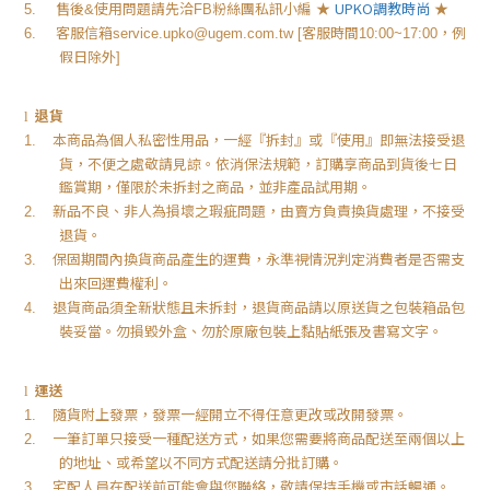
售後
使用問題請先洽
粉絲團私訊小編
★
UPKO
調教時尚
★
5.
&
FB
客服信箱
客服時間
，例
6.
service.upko@ugem.com.tw [
10:00~17:00
假日除外
]
退貨
l
本商品為個人私密性用品，一經『拆封』或『使用』即無法接受退
1.
貨，不便之處敬請見諒。依消保法規範，訂購享商品到貨後七日
鑑賞期，僅限於未拆封之商品，並非產品試用期。
新品不良、非人為損壞之瑕疵問題，由賣方負責換貨處理，不接受
2.
退貨。
保固期間內換貨商品產生的運費，永準視情況判定消費者是否需支
3.
出來回運費權利。
退貨商品須全新狀態且未拆封，退貨商品請以原送貨之包裝箱品包
4.
裝妥當。勿損毀外盒、勿於原廠包裝上黏貼紙張及書寫文字。
運送
l
隨貨附上發票，發票一經開立不得任意更改或改開發票。
1.
一筆訂單只接受一種配送方式，如果您需要將商品配送至兩個以上
2.
的地址、或希望以不同方式配送請分批訂購。
宅配人員在配送前可能會與您聯絡，敬請保持手機或市話暢通。
3.