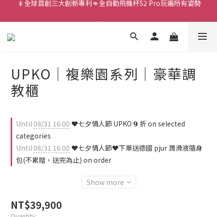
新款智能炮機👍小奶狗🩷小飛象💜
新款智能炮機👍小奶狗🩷小飛象💜
全球首款男性氣流式震動器✨全新升級 Ion2⚡直擊你的高潮神經
 🎇全球首創三大創新專利👊全自動飛機杯S2 Pro玩遍所有姿勢
UPKO｜複樂園系列｜豪華調
新款智能炮機👍小奶狗🩷小飛象💜
教櫃
Until
08/31 16:00
❤️七夕情人節 UPKO 𝟵 折 on selected
categories
Until
08/31 16:00
❤️七夕情人節❤️下單送德國 pjur 潤滑液隨身
包(不累贈，送完為止) on order
Show more
NT$39,900
Quantity