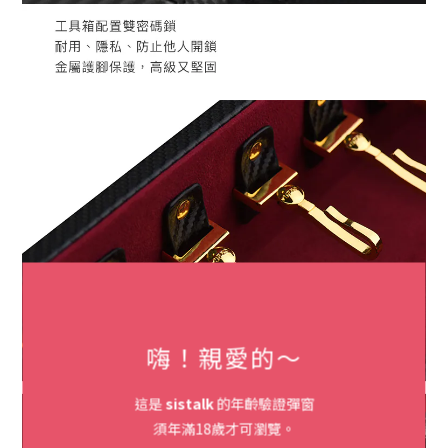
嗨！親愛的～
這是
sistalk
的年齡驗證彈窗
須年滿18歲才可瀏覽。