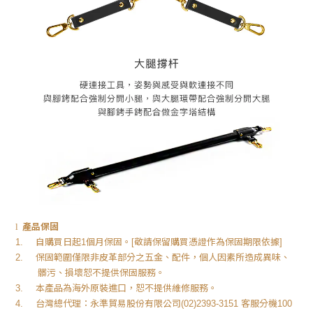
產品保固
l
自購買日起
個月保固。
敬請保留購買憑證作為保固期限依據
1.
1
[
]
保固範圍僅限非皮革部分之五金、配件，個人因素所造成異味、
2.
髒污、損壞恕不提供保固服務。
本產品為海外原裝進口，恕不提供維修服務。
3.
台灣總代理：永準貿易股份有限公司
客服分機
4.
(02)2393-3151
100