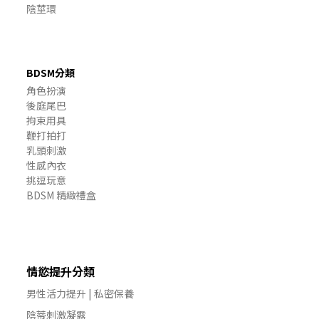
陰莖環
BDSM分類
角色扮演
後庭尾巴
拘束用具
鞭打拍打
乳頭刺激
性感內衣
挑逗玩意
BDSM 精緻禮盒
情慾提升分類
男性活力提升 | 私密保養
BUY NOW
陰蒂刺激凝露