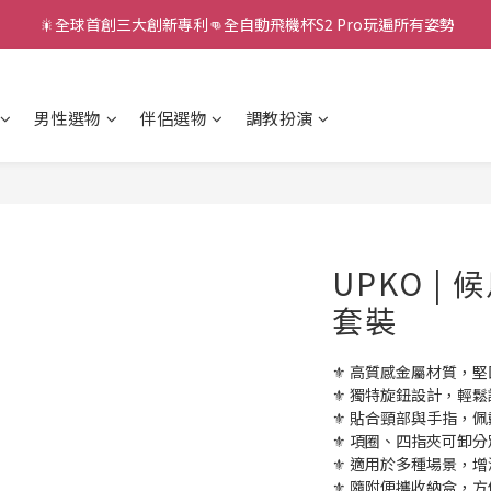
 🎇全球首創三大創新專利👊全自動飛機杯S2 Pro玩遍所有姿勢
新款智能炮機👍小奶狗🩷小飛象💜
新款智能炮機👍小奶狗🩷小飛象💜
男性選物
伴侶選物
調教扮演
UPKO |
套裝
⚜️ 高質感金屬材質，堅
⚜️ 獨特旋鈕設計，輕鬆
⚜️ 貼合頸部與手指，
⚜️ 項圈、四指夾可卸
⚜️ 適用於多種場景，增
⚜️ 隨附便攜收納盒，