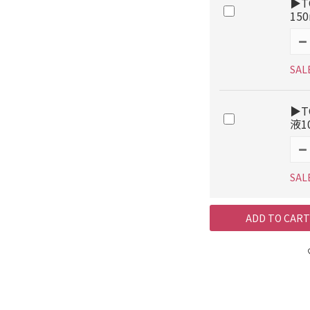
▶T
15
SAL
▶T
液1
SAL
ADD TO CART