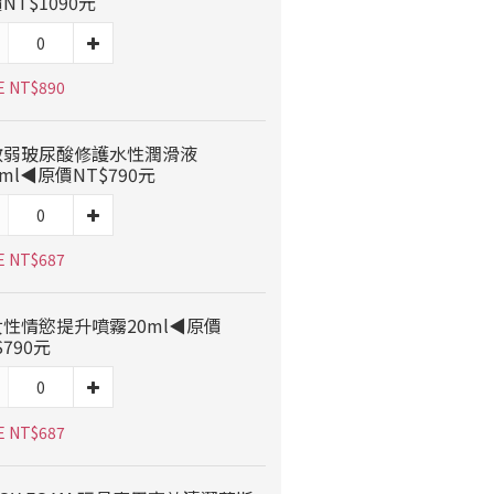
NT$1090元
E NT$890
敏弱玻尿酸修護水性潤滑液
0ml◀原價NT$790元
E NT$687
性情慾提升噴霧20ml◀原價
$790元
E NT$687