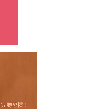
最緊；
害。