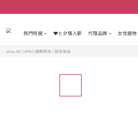
熱門特選
❤️七夕情人節
代理品牌
女性選物
View All
/
UPKO 調教時尚
/
其他單品