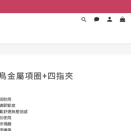
BUY NOW
 候鳥金屬項圈+四指夾
固耐用 
調節緊度 
佩戴舒適無壓迫感 
分別使用
添情趣 
方便攜帶