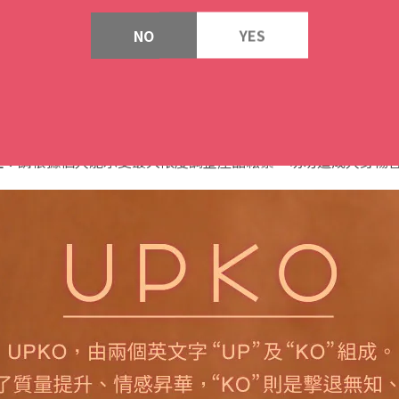
搭配不同的禁錮工具，豐富玩法，拓寬禁錮範圍
NO
YES
使用方式：
將底端旋鈕調整至最鬆，將10指分別放入對應位置後，調製旋鈕至
2.頂部可以直接插入連接項圈，達到頭和手的雙重束縛。
注：請根據個人能承受最大限度調整產品鬆緊，切勿造成人身傷