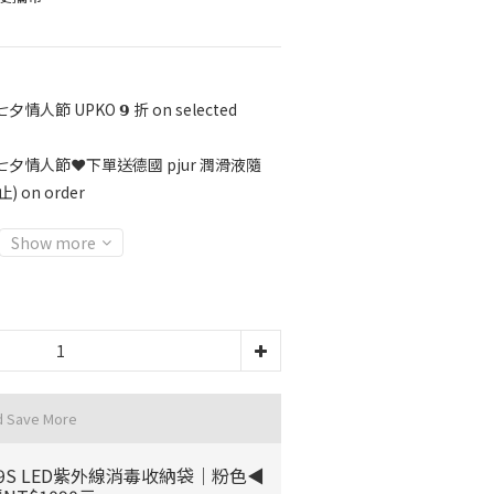
七夕情人節 UPKO 𝟵 折 on selected
七夕情人節❤️下單送德國 pjur 潤滑液隨
on order
Show more
d Save More
9S LED紫外線消毒收納袋｜粉色◀