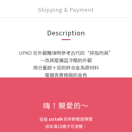
Shipping & Payment
Description
UPKO 在外觀雕琢時參考古代的“拶指刑具”
一改其粗獷且冷酷的外觀
用分量感十足的鋅合金為原材料
電鍍高貴精緻的金色
以現代的視角全新詮釋
輪盤旋鈕的凸起設計
嗨！親愛的～
賦予產品外觀一種有機延伸的未來感
手夾條帶有一定弧度
這是
sistalk
的年齡驗證彈窗
與人體骨骼完美貼合
須年滿18歲才可瀏覽。