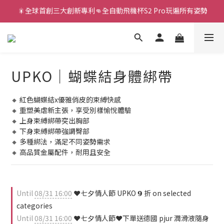
新款智能炮機👍小奶狗🩷小飛象💜
新款智能炮機👍小奶狗🩷小飛象💜
全球首款男性氣流式震動器✨全新升級 Ion2⚡直擊你的高潮神經
 🎇全球首創三大創新專利👊全自動飛機杯S2 Pro玩遍所有姿勢
UPKO｜蝴蝶結身體綁帶
新款智能炮機👍小奶狗🩷小飛象💜
🔸 紅色蝴蝶結x優雅俏皮的束縛快感
🔸 重塑美虐新主張，享受別樣愉悅體驗
🔸 上身束縛綁帶突出胸部
🔸 下身束縛綁帶強調臀部
🔸 多種綁法，滿足不同姿勢需求
🔸 高品質金屬配件，耐用且安全
Until
08/31 16:00
❤️七夕情人節 UPKO 𝟵 折 on selected
categories
Until
08/31 16:00
❤️七夕情人節❤️下單送德國 pjur 潤滑液隨身