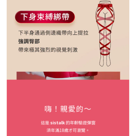
嗨！親愛的～
這是
sistalk
的年齡驗證彈窗
須年滿18歲才可瀏覽。