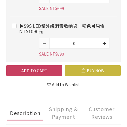
SALE NT$699
▶59S LED紫外線消毒收納袋｜粉色◀原價
NT$1090元
SALE NT$890
ADD TO CART
BUY NOW
Add to Wishlist
Shipping &
Customer
Description
Payment
Reviews