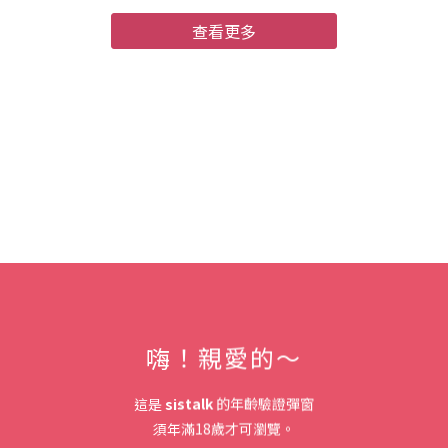
查看更多
嗨！親愛的～
這是
sistalk
的年齡驗證彈窗
須年滿18歲才可瀏覽。