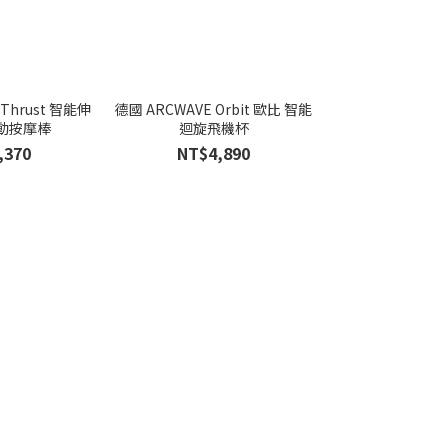
 Thrust 智能伸
德國 ARCWAVE Orbit 歐比 智能
瑞典LELO BOOM
動按摩棒
迴旋飛機杯
App 雙
,370
NT$4,890
NT$7,