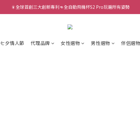
新款智能炮機👍小奶狗🩷小飛象💜
新款智能炮機👍小奶狗🩷小飛象💜
️七夕情人節
代理品牌
女性選物
男性選物
伴侶選