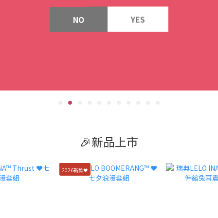
NO
YES
🎉新品上市
2026新款🖤