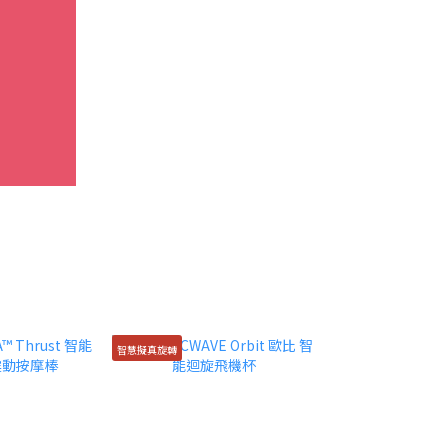
智慧擬真旋轉
2026新款🖤