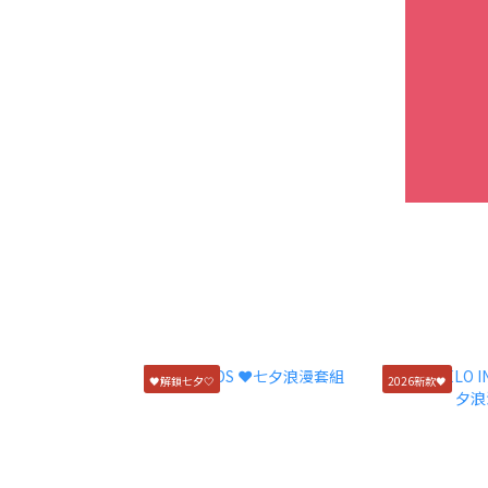
🖤解鎖七夕🤍
2026新款🖤