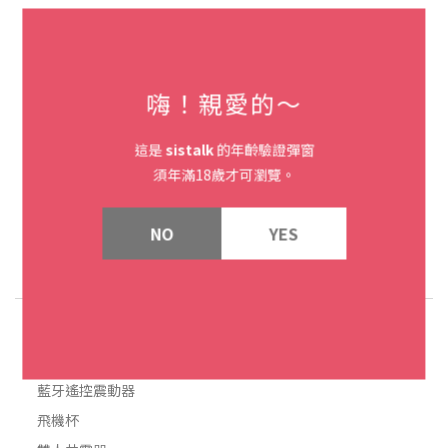
嗨！親愛的～
瑞典LELO SILA™ Cruise 聲
瑞典LELO SILA™ 聲波吸吮按
這是
sistalk
的年齡驗證彈窗
波吸吮按摩器
摩器
須年滿18歲才可瀏覽。
NT$6,580
NT$5,880
NO
YES
玩具熱門分類
藍牙遙控震動器
飛機杯