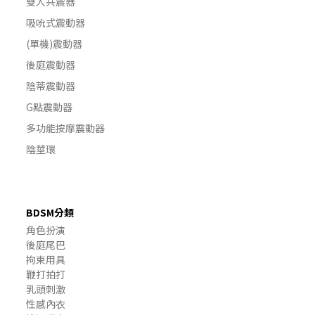
雙人共震器
吸吮式震動器
(單機)震動器
後庭震動器
陰蒂震動器
G點震動器
多功能按摩震動器
陰莖環
BDSM分類
角色扮演
後庭尾巴
拘束用具
鞭打拍打
乳頭刺激
性感內衣