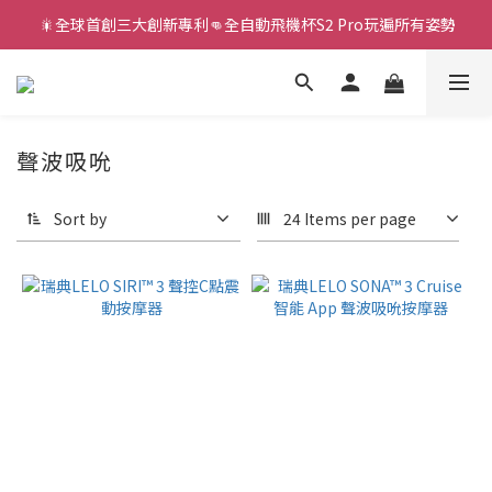
 🎇全球首創三大創新專利👊全自動飛機杯S2 Pro玩遍所有姿勢
新款智能炮機👍小奶狗🩷小飛象💜
新款智能炮機👍小奶狗🩷小飛象💜
聲波吸吮
Sort by
24 Items per page