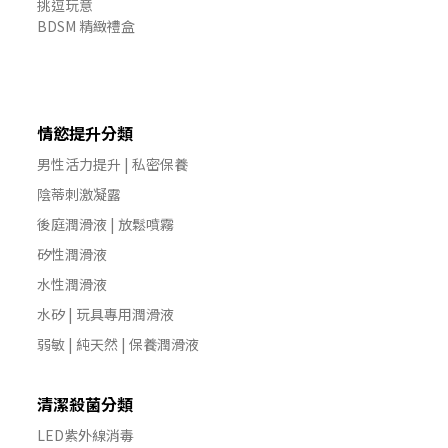
挑逗玩意
BDSM 精緻禮盒
情慾提升分類
男性活力提升 | 私密保養
陰蒂刺激凝露
後庭潤滑液 | 放鬆噴霧
矽性潤滑液
水性潤滑液
水矽 | 玩具專用潤滑液
弱敏 | 純天然 | 保養潤滑液
清潔殺菌分類
LED紫外線消毒