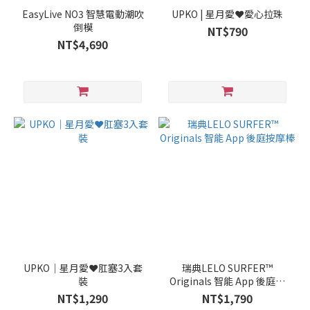
EasyLive NO3 智慧電動潮吹
UPKO | 星月愛❤️愛心拉珠
倒模
NT$790
NT$4,690
UPKO｜星月愛❤️肛塞3入套
瑞典LELO SURFER™
裝
Originals 智能 App 後庭按
摩棒
NT$1,290
NT$1,790