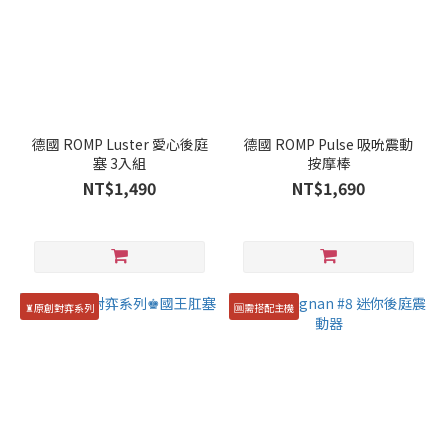
德國 ROMP Luster 愛心後庭
德國 ROMP Pulse 吸吮震動
塞 3入組
按摩棒
NT$1,490
NT$1,690
♜原創對弈系列
🆒需搭配主機