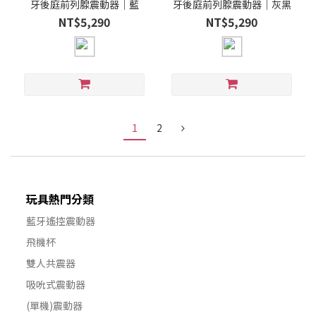
牙後庭前列腺震動器｜藍
牙後庭前列腺震動器｜灰黑
NT$5,290
NT$5,290
1
2
玩具熱門分類
藍牙遙控震動器
飛機杯
雙人共震器
吸吮式震動器
(單機)震動器