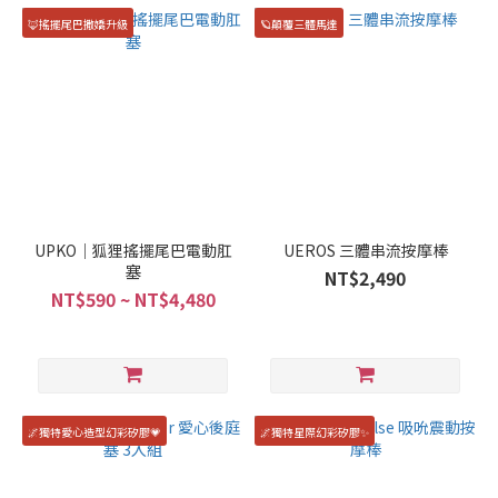
🦊搖擺尾巴撒嬌升級
🪐顛覆三體馬達
UPKO｜狐狸搖擺尾巴電動肛
UEROS 三體串流按摩棒
塞
NT$2,490
NT$590 ~ NT$4,480
🌌獨特愛心造型幻彩矽膠💗
🌌獨特星際幻彩矽膠✨