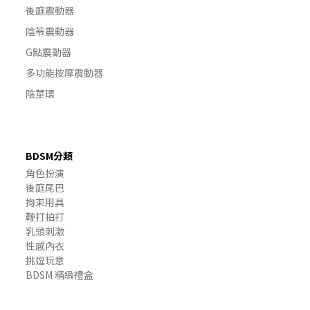
後庭震動器
陰蒂震動器
G點震動器
多功能按摩震動器
陰莖環
BDSM分類
角色扮演
後庭尾巴
拘束用具
鞭打拍打
乳頭刺激
性感內衣
挑逗玩意
BDSM 精緻禮盒