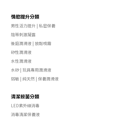
情慾提升分類
男性活力提升 | 私密保養
陰蒂刺激凝露
後庭潤滑液 | 放鬆噴霧
矽性潤滑液
水性潤滑液
水矽 | 玩具專用潤滑液
弱敏 | 純天然 | 保養潤滑液
清潔殺菌分類
LED紫外線消毒
消毒清潔保養液