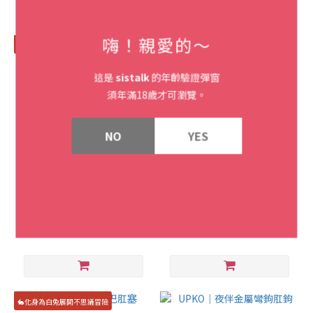
嗨！親愛的～
新品
這是
sistalk
的年齡驗證彈窗
須年滿18歲才可瀏覽。
NO
YES
加拿大We-Vibe Ditto+ 藍牙
UPKO｜狐狸尾巴肛塞
後庭震動器｜粉
NT$2,790
NT$4,890
🐇化身為白兔展開不思議冒險