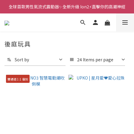
全球首款男性氣流式震動器✨全新升級 Ion2⚡直擊你的高潮神經
新款智能炮機👍小奶狗🩷小飛象💜
 🎇全球首創三大創新專利👊全自動飛機杯S2 Pro玩遍所有姿勢
新款智能炮機👍小奶狗🩷小飛象💜
後庭玩具
Sort by
24 Items per page
雙通道 1:1 復刻