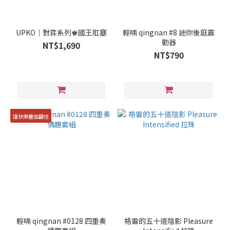
UPKO｜對弈系列♚國王肛塞
輕喃 qingnan #8 迷你後庭震
動器
NT$1,690
NT$790
讓快樂疊加翻倍
輕喃 qingnan #0128 四重奏
格雷的五十道陰影 Pleasure