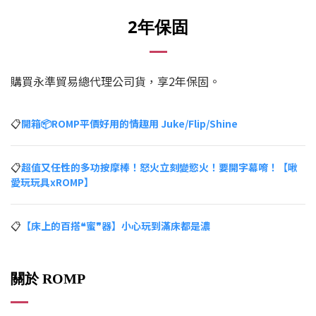
2年保固
購買永準貿易總代理公司貨，享2年保固。
📋
開箱📦ROMP平價好用的情趣用 Juke/Flip/Shine
📋
超值又任性的多功按摩棒！怒火立刻變慾火！要開字幕唷！【啾
愛玩玩具xROMP】
📋
【床上的百搭❝蜜❞器】小心玩到滿床都是濃
關於 ROMP