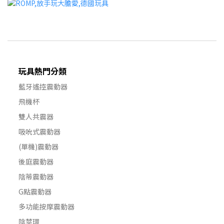
玩具熱門分類
藍牙遙控震動器
飛機杯
雙人共震器
吸吮式震動器
(單機)震動器
後庭震動器
陰蒂震動器
G點震動器
多功能按摩震動器
陰莖環