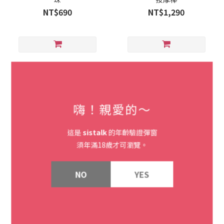
NT$690
NT$1,290
嗨！親愛的～
這是
sistalk
的年齡驗證彈窗
須年滿18歲才可瀏覽。
SOLD OUT
德國 ROMP Hype G點按摩
德國 ROMP Jazz GC點按
NO
YES
棒
摩棒
NT$1,690
NT$1,890