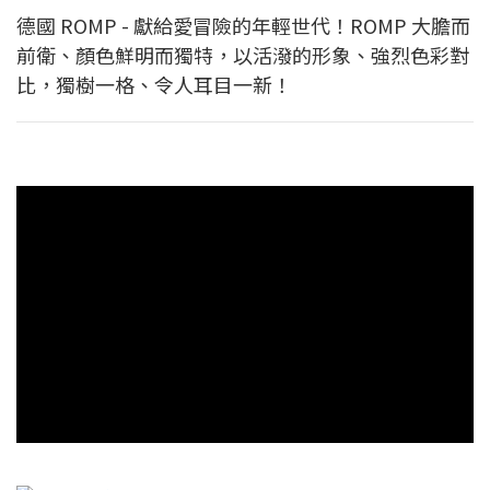
德國 ROMP - 獻給愛冒險的年輕世代！ROMP 大膽而
前衛、顏色鮮明而獨特，以活潑的形象、強烈色彩對
比，獨樹一格、令人耳目一新！