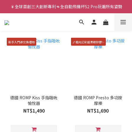
新款智能炮機👍小奶狗🩷小飛象💜
新款智能炮機👍小奶狗🩷小飛象💜
新手入門🎁交換禮物
🌌極光幻彩超柔軟矽膠✨
德國 ROMP Kiss 手指吸吮
德國 ROMP Presto 多功按
愉悅器
摩棒
NT$1,490
NT$1,690