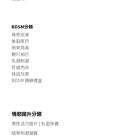
BDSM分類
角色扮演
後庭尾巴
拘束用具
鞭打拍打
乳頭刺激
性感內衣
挑逗玩意
BDSM 精緻禮盒
情慾提升分類
男性活力提升 | 私密保養
陰蒂刺激凝露