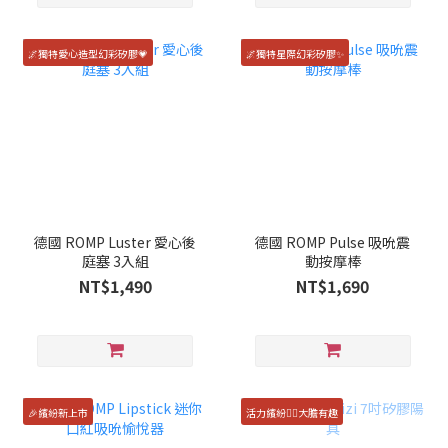
🌌獨特愛心造型幻彩矽膠💗
🌌獨特星際幻彩矽膠✨
德國 ROMP Luster 愛心後
德國 ROMP Pulse 吸吮震
庭塞 3入組
動按摩棒
NT$1,490
NT$1,690
🎉繽紛新上市
活力繽紛🏳️‍🌈大膽有趣