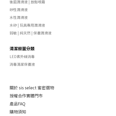
後庭潤滑液 | 放鬆噴霧
矽性潤滑液
水性潤滑液
水矽 | 玩具專用潤滑液
弱敏 | 純天然 | 保養潤滑液
清潔殺菌分類
LED紫外線消毒
消毒清潔保養液
關於 sis select 蜜密選物
授權合作實體門市
產品FAQ
購物須知