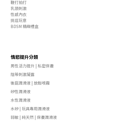
鞭打拍打
乳頭刺激
性感內衣
挑逗玩意
BDSM 精緻禮盒
情慾提升分類
男性活力提升 | 私密保養
陰蒂刺激凝露
後庭潤滑液 | 放鬆噴霧
矽性潤滑液
水性潤滑液
水矽 | 玩具專用潤滑液
弱敏 | 純天然 | 保養潤滑液