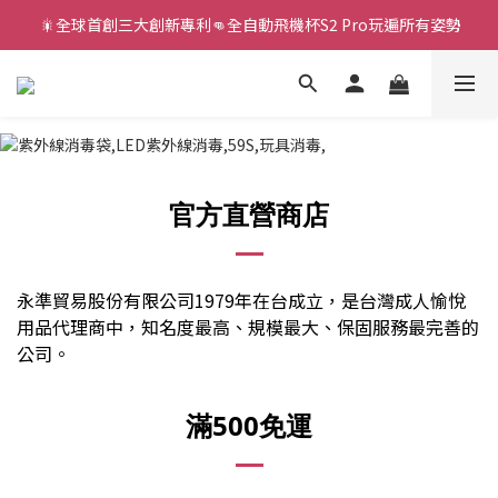
 🎇全球首創三大創新專利👊全自動飛機杯S2 Pro玩遍所有姿勢
新款智能炮機👍小奶狗🩷小飛象💜
新款智能炮機👍小奶狗🩷小飛象💜
官方直營商店
永準貿易股份有限公司1979年在台成立，是台灣成人愉悅
用品代理商中，知名度最高、規模最大、保固服務最完善的
公司。
滿500免運