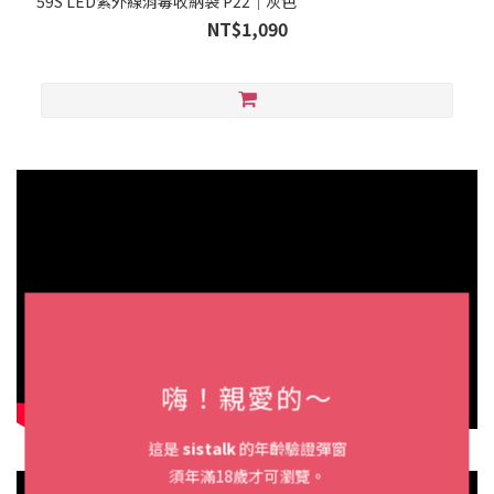
59S LED紫外線消毒收納袋 P22｜灰色
NT$1,090
嗨！親愛的～
這是
sistalk
的年齡驗證彈窗
須年滿18歲才可瀏覽。