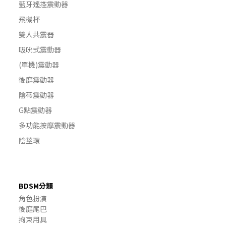
藍牙遙控震動器
飛機杯
雙人共震器
吸吮式震動器
(單機)震動器
後庭震動器
陰蒂震動器
G點震動器
多功能按摩震動器
陰莖環
BDSM分類
角色扮演
後庭尾巴
拘束用具