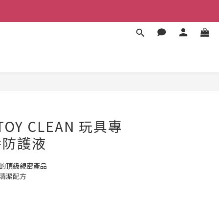
BUY NOW
 TOY CLEAN 玩具專
養防護液
造的頂級親密產品
和清潔配方