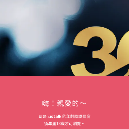
嗨！親愛的～
這是
sistalk
的年齡驗證彈窗
須年滿18歲才可瀏覽。