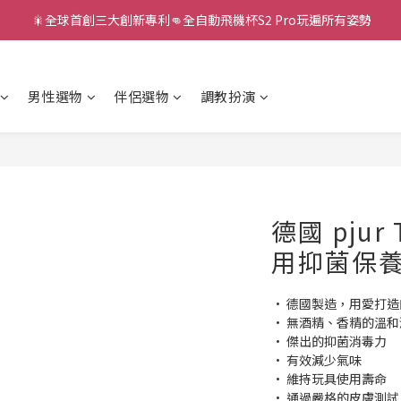
新款智能炮機👍小奶狗🩷小飛象💜
新款智能炮機👍小奶狗🩷小飛象💜
全球首款男性氣流式震動器✨全新升級 Ion2⚡直擊你的高潮神經
男性選物
伴侶選物
調教扮演
 🎇全球首創三大創新專利👊全自動飛機杯S2 Pro玩遍所有姿勢
新款智能炮機👍小奶狗🩷小飛象💜
德國 pjur
用抑菌保
• 德國製造，用愛打
• 無酒精、香精的溫
• 傑出的抑菌消毒力 
• 有效減少氣味
• 維持玩具使用壽命
• 通過嚴格的皮膚測試