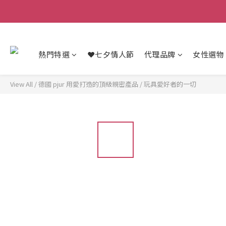
熱門特選
❤️七夕情人節
代理品牌
女性選物
View All
/
德國 pjur 用愛打造的頂級親密產品
/
玩具愛好者的一切