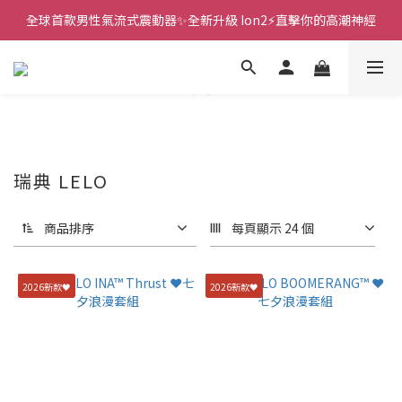
全球首款男性氣流式震動器✨全新升級 Ion2⚡直擊你的高潮神經
新款智能炮機👍小奶狗🩷小飛象💜
 🎇全球首創三大創新專利👊全自動飛機杯S2 Pro玩遍所有姿勢
新款智能炮機👍小奶狗🩷小飛象💜
瑞典 LELO
商品排序
每頁顯示 24 個
2026新款🖤
2026新款🖤