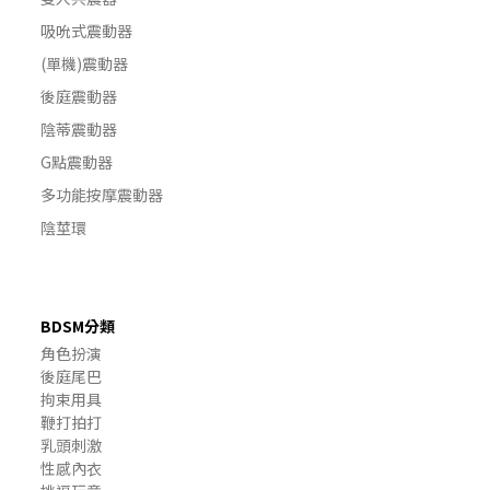
吸吮式震動器
(單機)震動器
後庭震動器
陰蒂震動器
G點震動器
多功能按摩震動器
陰莖環
BDSM分類
角色扮演
後庭尾巴
拘束用具
鞭打拍打
乳頭刺激
性感內衣