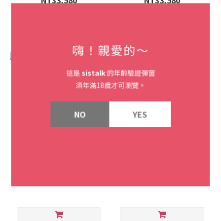
NT$3,580
NT$3,580
嗨！親愛的～
這是
sistalk
的年齡驗證彈窗
須年滿18歲才可瀏覽。
NO
YES
瑞典LELO SILA™ Cruise 聲
瑞典LELO SILA™ 聲波吸吮按
波吸吮按摩器
摩器
NT$6,580
NT$5,880