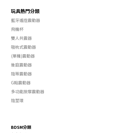
玩具熱門分類
藍牙遙控震動器
飛機杯
雙人共震器
吸吮式震動器
(單機)震動器
後庭震動器
陰蒂震動器
G點震動器
多功能按摩震動器
陰莖環
BDSM分類