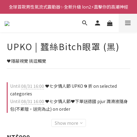
全球首款男性氣流式震動器✨全新升級 Ion2⚡直擊你的高潮神經
新款智能炮機👍小奶狗🩷小飛象💜
 🎇全球首創三大創新專利👊全自動飛機杯S2 Pro玩遍所有姿勢
新款智能炮機👍小奶狗🩷小飛象💜
UPKO | 蠶絲Bitch眼罩 (黑)
🖤隱蔽視覺 挑逗觸覺
Until
08/31 16:00
❤️七夕情人節 UPKO 𝟵 折 on selected
categories
Until
08/31 16:00
❤️七夕情人節❤️下單送德國 pjur 潤滑液隨身
包(不累贈，送完為止) on order
Show more