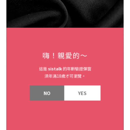
嗨！親愛的～
這是
sistalk
的年齡驗證彈窗
須年滿18歲才可瀏覽。
NO
YES