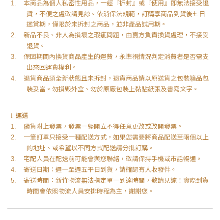
本商品為個人私密性用品，一經『拆封』或『使用』即無法接受退
1.
貨，不便之處敬請見諒。依消保法規範，訂購享商品到貨後七日
鑑賞期，僅限於未拆封之商品，並非產品試用期。
新品不良、非人為損壞之瑕疵問題，由賣方負責換貨處理，不接受
2.
退貨。
保固期間內換貨商品產生的運費，永準視情況判定消費者是否需支
3.
出來回運費權利。
退貨商品須全新狀態且未拆封，退貨商品請以原送貨之包裝箱品包
4.
裝妥當。勿損毀外盒、勿於原廠包裝上黏貼紙張及書寫文字。
運送
l
隨貨附上發票，發票一經開立不得任意更改或改開發票。
1.
一筆訂單只接受一種配送方式，如果您需要將商品配送至兩個以上
2.
的地址、或希望以不同方式配送請分批訂購。
宅配人員在配送前可能會與您聯絡，敬請保持手機或市話暢通。
3.
寄送日期：週一至週五平日到貨，請確認有人收發件。
4.
寄送時間：新竹物流無法指定單一到達時間，敬請見諒！實際到貨
5.
時間會依照物流人員安排時程為主，謝謝您。