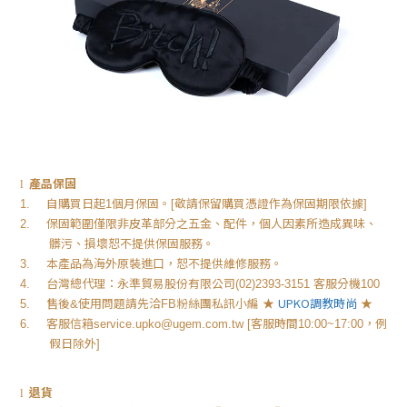
產品保固
l
自購買日起
個月保固。
敬請保留購買憑證作為保固期限依據
1.
1
[
]
保固範圍僅限非皮革部分之五金、配件，個人因素所造成異味、
2.
髒污、損壞恕不提供保固服務。
本產品為海外原裝進口，恕不提供維修服務。
3.
台灣總代理：永準貿易股份有限公司
客服分機
4.
(02)2393-3151
100
售後
使用問題請先洽
粉絲團私訊小編
★
UPKO
調教時尚
★
5.
&
FB
客服信箱
客服時間
，例
6.
service.upko@ugem.com.tw [
10:00~17:00
假日除外
]
退貨
l