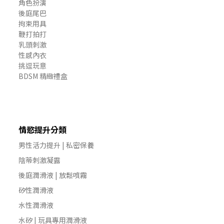
角色扮演
後庭尾巴
拘束用具
鞭打拍打
乳頭刺激
性感內衣
挑逗玩意
BDSM 精緻禮盒
情慾提升分類
男性活力提升 | 私密保養
陰蒂刺激凝露
後庭潤滑液 | 放鬆噴霧
矽性潤滑液
水性潤滑液
水矽 | 玩具專用潤滑液