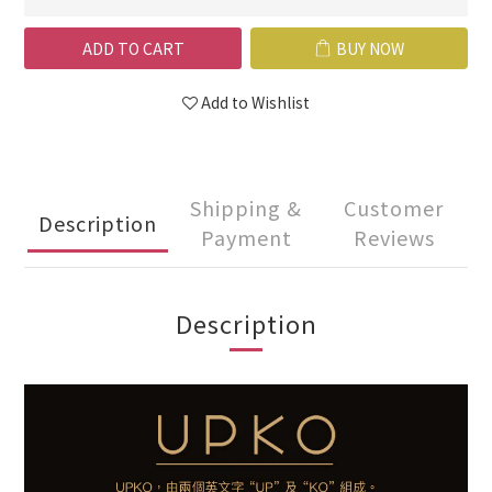
ADD TO CART
BUY NOW
Add to Wishlist
Shipping &
Customer
Description
Payment
Reviews
Description