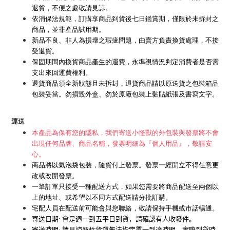
退貨，不便之處敬請見諒。
依消保法規範，訂購享商品到貨後七日鑑賞期，僅限於未拆封之
商品，並非產品試用期。
新品不良、非人為損壞之瑕疵問題，由賣方負責換貨處理，不接
受退貨。
保固期間內換貨商品產生的運費，永準視情況判定消費者是否需
支出來回運費權利。
退貨商品須全新狀態且未拆封，退貨商品請以原送貨之包裝箱品
包裝妥當。勿損毀外盒、勿於原廠包裝上黏貼紙張及書寫文字。
運送
本產品為保有您的隱私，我們寄送小怪獸的外包裝與發票將不會
出現任何品牌、商品名稱，發票明細為『個人用品』，敬請安
心。
商品將以氣泡袋包裝，隨貨付上發票。發票一經開立不得任意更
改或改開發票。
一筆訂單只接受一種配送方式，如果您需要將商品配送至兩個以
上的地址、或希望以不同方式配送請分批訂購。
宅配人員在配送前可能會與您聯絡，敬請保持手機或市話暢通。
BUY NOW
寄送日期
:
會是週一到五平日到貨，請確認有人收發件。
寄送時間
:
請見諒
新竹貨運
無法指定單一到達時間，實際到貨時