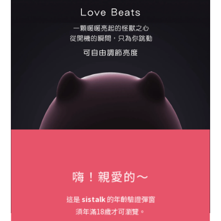
嗨！親愛的～
這是
sistalk
的年齡驗證彈窗
須年滿18歲才可瀏覽。