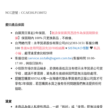
NCC
證號：
CCAF20LP1380T2
蜜曰產品保固
【
自購買日算起
2
年保固
。
敬請保留購買憑證作為保固期限依
】
據
保固期內
100%
只更換新品，不維修。
台灣總代理：永準貿易股份有限公司
(02)2393-3151
客服分機
♥
SISTALK
小怪獸
100
售後
&
使用問題請先洽
FB
粉絲團
♥
私訊
小編
，處理速度會比較快唷
service.sistalk@ugem.com.tw
客服信箱
(
客服時間
10:00-
17:00
，例假日除外)
小怪獸市場仿冒品極多，若價格過低且沒有標示永準貿易公司貨
字樣，建議不要選購，避免產生後續保固問題無法協助處理。
提醒您購買
SISTALK
唯一台灣總代理永準貿易的正版公司貨才可
享有
2
年保固
，
若您購買水貨之後有任何問題我們無法提供任何
協助
。
退貨
本商品為個人私密性用品，一經『拆封』或『使用』即無法接受