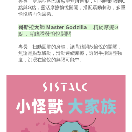
專長：雙扇型尾巴讓慾望無所遁形，可同時刺激到C
點與G點，靈活摩擦愉悅開關，搭配震動刺激，多重
愉悅將向你席捲。
哥斯拉大師 Master Godzilla
- 精於摩擦G
點，背鰭誘發愉悅開關
專長：扭動圓胖的身軀，讓背鰭開啟愉悅的開關，
無論是點擊觸動，滑動連續摩擦，透過手指調整強
度，沉浸在愉悅的無限可能中。