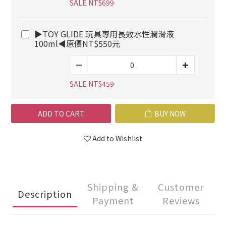
SALE NT$699
▶TOY GLIDE 玩具專用長效水性潤滑液
100ml◀原價NT$550元
SALE NT$459
ADD TO CART
BUY NOW
Add to Wishlist
Shipping &
Customer
Description
Payment
Reviews