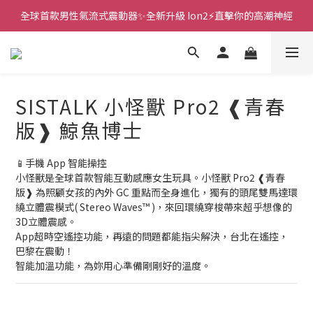
 🎇全球首創三大創新專利👊全自動飛機杯S2 Pro玩遍所有姿勢
新款智能炮機👍小奶狗🩷小飛象💜
新款智能炮機👍小奶狗🩷小飛象💜
SISTALK 小怪獸 Pro2 ❰青春
版❱ 鯨魚博士
📱手機 App 智能操控
小怪獸是全球首款智能互動感應女生玩具。小怪獸 Pro2 ❰青春
版❱ 為照顧女孩的內外 GC 重點而全身進化，獨有的頭尾雙馬達環
繞立體震模式( Stereo Waves™ )，來回環繞穿梭帶來超乎想像的
3D立體震感。
App超時空遙控功能，再遠的問題都能指尖解決，台北在遙控，
巴黎在震動！
智能加溫功能，為妳用心準備剛剛好的溫度。