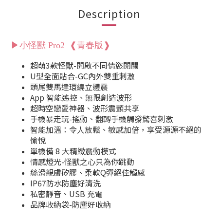
Description
▶小怪獸 Pro2 ❰青春版❱
超萌3款怪獸-開啟不同情慾開關
U型全面貼合-GC內外雙重刺激
頭尾雙馬達環繞立體震
App 智能遙控、無限創造波形
超時空戀愛神器、波形震顫共享
手機暴走玩-搖動、翻轉手機觸發驚喜刺激
智能加溫：令人放鬆、敏感加倍，享受源源不絕的
愉悅
單機備 8 大精緻震動模式
情感燈光-怪獸之心只為你跳動
絲滑親膚矽膠、柔軟Q彈絕佳觸感
IP67防水防塵好清洗
私密靜音、USB 充電
品牌收納袋-防塵好收納