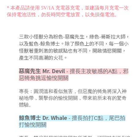
* 本產品請使用 5V/1A 充電器充電，並建議每月充電一次
保持電池活性，勿長時間空電放置，以免損傷電池。
三款小怪獸分為粉色-惡魔先生，綠色-哥斯拉大師，
以及藍色-鯨魚博士。除了顏色上的不同，每一個小
怪獸著重刺激的敏感點也有不同，開啟情慾開關，
產生不同高潮的火花。
惡魔先生 Mr. Devil
- 擅長主攻敏感的A點，邪
惡犄角挑逗愉悅開關
專長：圓潤溫和看似無害，但惡魔的犄角將深入神
秘地帶，襲擊你的愉悅開關，帶來前所未有的驚奇
體驗。
鯨魚博士 Dr. Whale
- 擅長拍打C點，尾巴拍
打愉悅開關