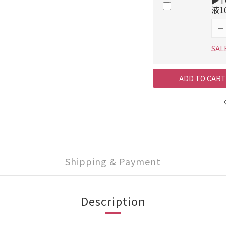
液1
SAL
ADD TO CART
Shipping & Payment
Description