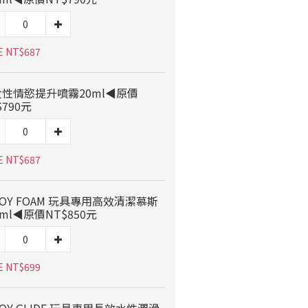
E NT$687
性情慾提升噴霧20ml◀原價
$790元
E NT$687
OY FOAM 玩具專用高效清潔慕斯
0ml◀原價NT$850元
E NT$699
OY GLIDE 玩具專用長效水性潤滑