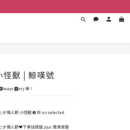
BUY NOW
 小怪獸 | 鯨嘆號
ays 🆅ery 棒！
七夕情人節 小怪獸 ➒ 折 on selected
七夕情人節❤️下單送德國 pjur 潤滑液隨