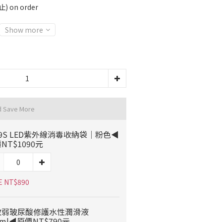
on order
Show more
d Save More
9S LED紫外線消毒收納袋｜粉色◀
NT$1090元
E NT$890
敏弱玻尿酸修護水性潤滑液
0ml◀原價NT$790元