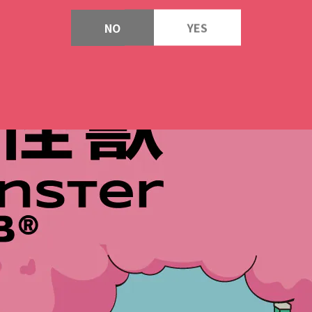
NO
YES