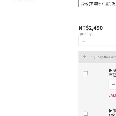
身包(不累贈，送完為止) 
NT$2,490
Quantity
Buy Together an
▶5
原價
SAL
▶
10