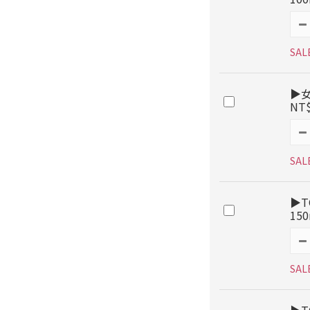
SAL
▶女
NT
SAL
▶T
15
SAL
▶T