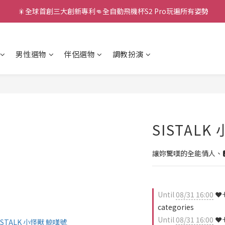
 🎇全球首創三大創新專利👊全自動飛機杯S2 Pro玩遍所有姿勢
新款智能炮機👍小奶狗🩷小飛象💜
新款智能炮機👍小奶狗🩷小飛象💜
男性選物
伴侶選物
調教扮演
SISTALK
讓妳驚嘆的全能情人、🅰lw
Until
08/31 16:00
❤️
categories
Until
08/31 16:00
❤️