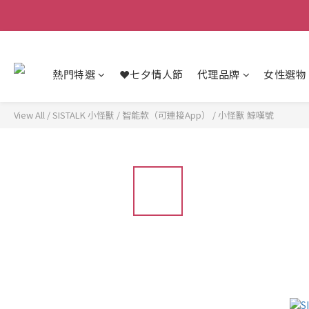
熱門特選
❤️七夕情人節
代理品牌
女性選物
View All
/
SISTALK 小怪獸
/
智能款（可連接App）
/
小怪獸 鯨嘆號