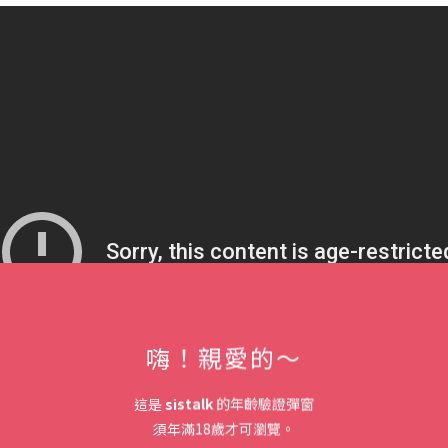
嗨！親愛的～
這是
sistalk
的年齡驗證彈窗
須年滿18歲才可瀏覽。