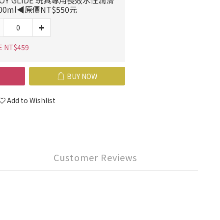
00ml◀原價NT$550元
E NT$459
BUY NOW
Add to Wishlist
Customer Reviews