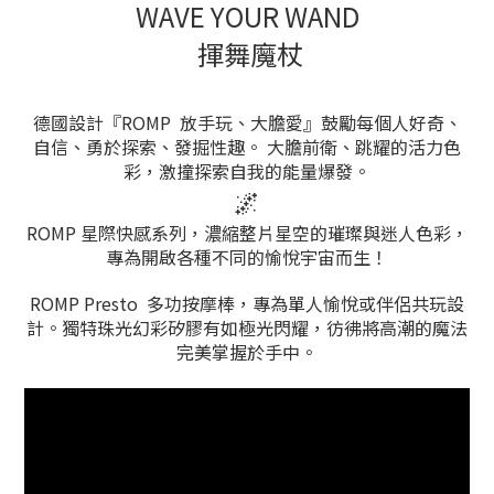
WAVE YOUR WAND
揮舞魔杖
德國設計『ROMP 放手玩、大膽愛』鼓勵每個人好奇、
自信、勇於探索、發掘性趣。 大膽前衛、跳耀的活力色
彩，激撞探索自我的能量爆發。
🌌
ROMP 星際快感系列，濃縮整片星空的璀璨與迷人色彩，
專為開啟各種不同的愉悅宇宙而生！
ROMP Presto 多功按摩棒，專為單人愉悅或伴侶共玩設
計。獨特珠光幻彩矽膠有如極光閃耀，彷彿將高潮的魔法
完美掌握於手中。