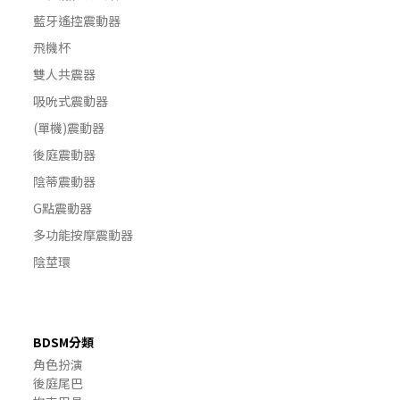
藍牙遙控震動器
飛機杯
雙人共震器
吸吮式震動器
(單機)震動器
後庭震動器
陰蒂震動器
G點震動器
多功能按摩震動器
陰莖環
BDSM分類
角色扮演
後庭尾巴