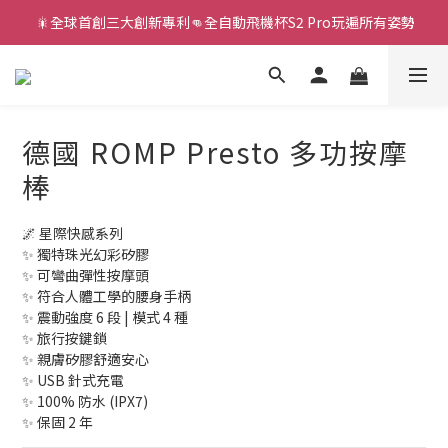
 🎇全球首創三大創新專利👊全自動飛機杯S2 Pro玩遍所有姿勢
新款智能炮機👍小奶狗🩷小飛象💜
新款智能炮機👍小奶狗🩷小飛象💜
德國 ROMP Presto 多功按摩
棒
🌌 星際快感系列
✨ 獨特珠光幻彩矽膠
✨ 可彎曲彈性按摩頭
✨ 符合人體工學的腰身手柄
✨ 震動強度 6 段 | 模式 4 種
✨ 旅行按鍵鎖
✨ 親膚矽膠舒適安心
✨ USB 針式充電
✨ 100% 防水 (IPX7)
✨ 保固 2 年