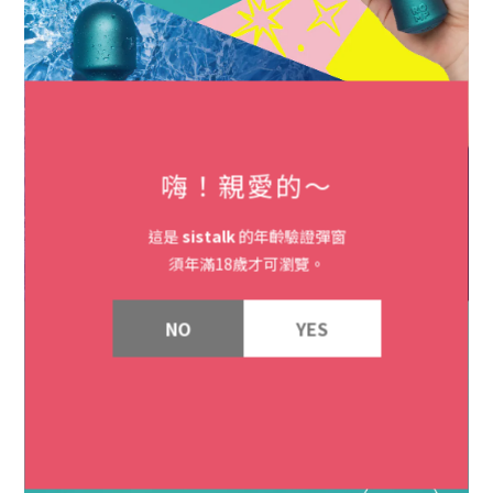
嗨！親愛的～
這是
sistalk
的年齡驗證彈窗
須年滿18歲才可瀏覽。
NO
YES