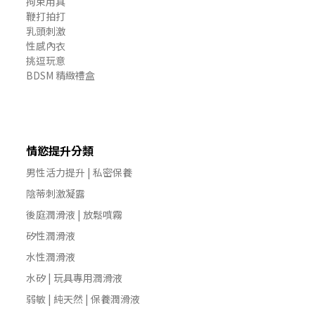
拘束用具
鞭打拍打
乳頭刺激
性感內衣
挑逗玩意
BDSM 精緻禮盒
情慾提升分類
男性活力提升 | 私密保養
陰蒂刺激凝露
後庭潤滑液 | 放鬆噴霧
矽性潤滑液
水性潤滑液
水矽 | 玩具專用潤滑液
弱敏 | 純天然 | 保養潤滑液