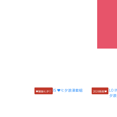
🖤解鎖七夕🤍
2026新款🖤