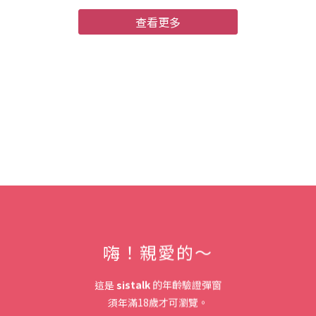
查看更多
嗨！親愛的～
這是
sistalk
的年齡驗證彈窗
須年滿18歲才可瀏覽。