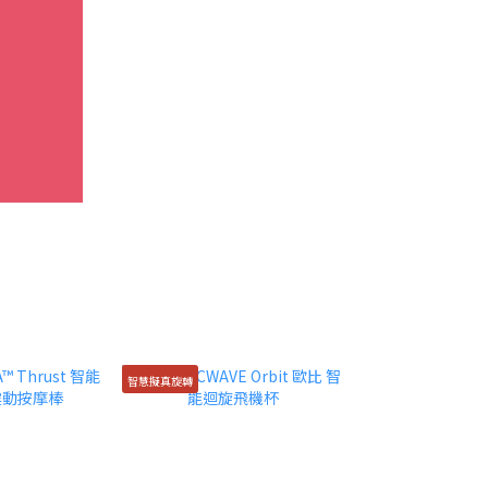
智慧擬真旋轉
2026新款🖤