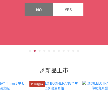
NO
YES
🎉新品上市
2026新款🖤