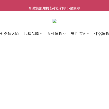
新款智能炮機👍小奶狗🩷小飛象💜
新款智能炮機👍小奶狗🩷小飛象💜
全球首款男性氣流式震動器✨全新升級 Ion2⚡直擊你的高潮神經
 🎇全球首創三大創新專利👊全自動飛機杯S2 Pro玩遍所有姿勢
️七夕情人節
代理品牌
女性選物
男性選物
伴侶選
新款智能炮機👍小奶狗🩷小飛象💜