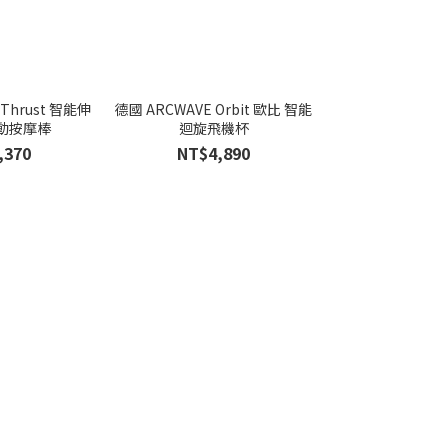
 Thrust 智能伸
德國 ARCWAVE Orbit 歐比 智能
瑞典LELO BOOM
動按摩棒
迴旋飛機杯
App 雙
,370
NT$4,890
NT$7,