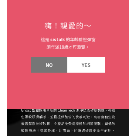
嗨！親愛的～
這是
sistalk
的年齡驗證彈窗
須年滿18歲才可瀏覽。
NO
YES