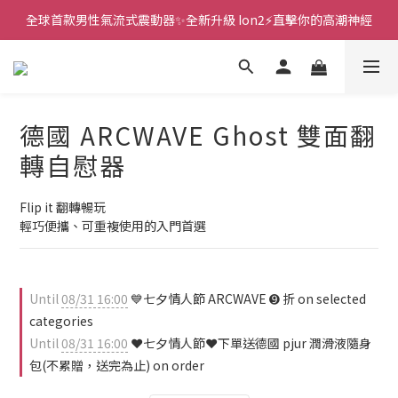
全球首款男性氣流式震動器✨全新升級 Ion2⚡直擊你的高潮神經
新款智能炮機👍小奶狗🩷小飛象💜
 🎇全球首創三大創新專利👊全自動飛機杯S2 Pro玩遍所有姿勢
新款智能炮機👍小奶狗🩷小飛象💜
德國 ARCWAVE Ghost 雙面翻
轉自慰器
Flip it 翻轉暢玩
輕巧便攜、可重複使用的入門首選
Until
08/31 16:00
💙七夕情人節 ARCWAVE ➒ 折 on selected
categories
Until
08/31 16:00
❤️七夕情人節❤️下單送德國 pjur 潤滑液隨身
包(不累贈，送完為止) on order