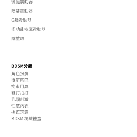
後庭震動器
陰蒂震動器
G點震動器
多功能按摩震動器
陰莖環
BDSM分類
角色扮演
後庭尾巴
拘束用具
鞭打拍打
乳頭刺激
性感內衣
挑逗玩意
BDSM 精緻禮盒