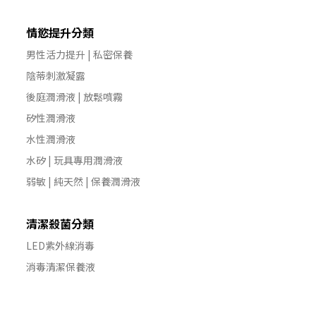
情慾提升分類
男性活力提升 | 私密保養
陰蒂刺激凝露
後庭潤滑液 | 放鬆噴霧
矽性潤滑液
水性潤滑液
水矽 | 玩具專用潤滑液
弱敏 | 純天然 | 保養潤滑液
清潔殺菌分類
LED紫外線消毒
消毒清潔保養液