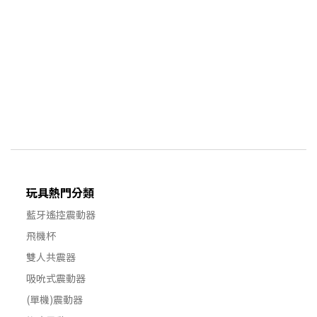
玩具熱門分類
藍牙遙控震動器
飛機杯
雙人共震器
吸吮式震動器
(單機)震動器