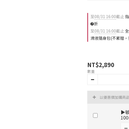
至
08/31 16:00
截止
指
➐折
至
08/31 16:00
截止
全
滑液隨身包(不累贈，
NT$2,890
數量
以優惠價加購商
▶
10