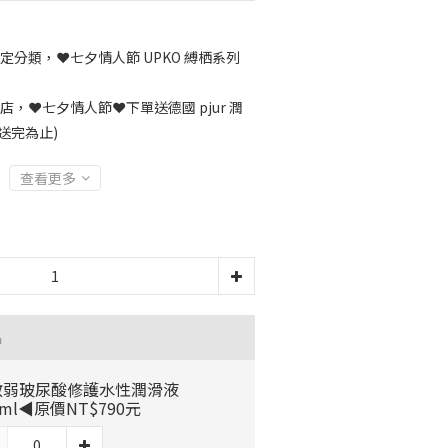
定分類，❤️七夕情人節 UPKO 縛栖系列
店，❤️七夕情人節❤️下單送德國 pjur 潤
送完為止)
查看更多
品
敏弱玻尿酸修護水性潤滑液
0ml◀原價NT$790元