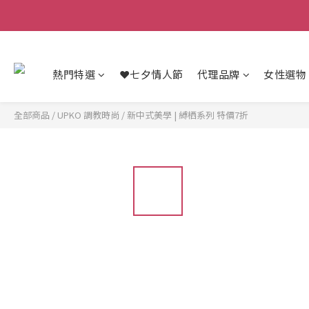
熱門特選
❤️七夕情人節
代理品牌
女性選物
全部商品
/
UPKO 調教時尚
/
新中式美學 | 縛栖系列 特價7折