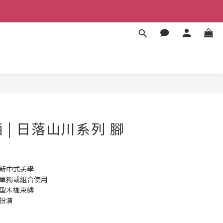
立即購買
栖 | 日落山川系列 腳
合新中式美學
可單獨或組合使用
字型木枷束縛
色扮演