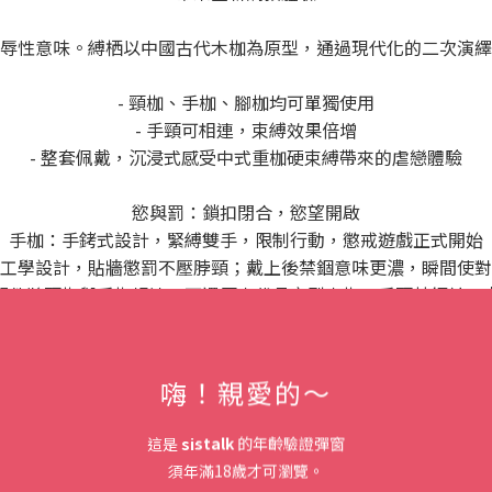
辱性意味。縛栖以中國古代木枷為原型，通過現代化的二次演繹
- 頸枷、手枷、腳枷均可單獨使用
- 手頸可相連，束縛效果倍增
- 整套佩戴，沉浸式感受中式重枷硬束縛帶來的虐戀體驗
慾與罰：鎖扣閉合，慾望開啟
手枷：手銬式設計，緊縛雙手，限制行動，懲戒遊戲正式開始
工學設計，貼牆懲罰不壓脖頸；戴上後禁錮意味更濃，瞬間使對
配件將頸枷與手枷相連，可還原古代品字型木枷。手頸禁錮於一
腳枷：木枷設計，加深禁錮，放大羞恥感
商品因尺寸不符合超商取貨規定，故不適用超商取貨方式，敬請
嗨！親愛的～
這是
sistalk
的年齡驗證彈窗
須年滿18歲才可瀏覽。