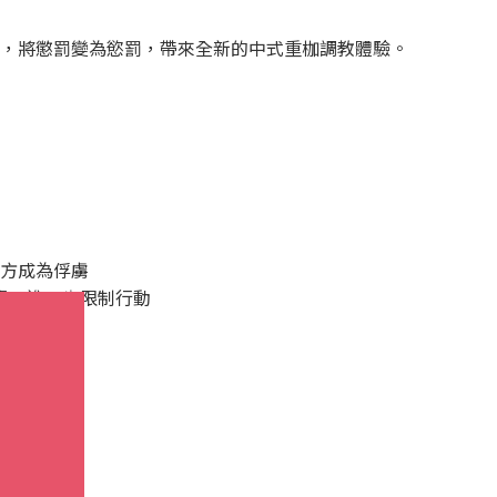
，將懲罰變為慾罰，帶來全新的中式重枷調教體驗。
方成為俘虜
處，進一步限制行動
見諒！