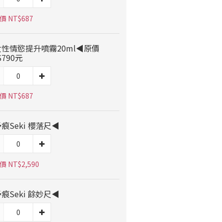
 NT$687
性情慾提升噴霧20ml◀原價
$790元
 NT$687
痕Seki 櫻落尺◀
 NT$2,590
痕Seki 餘妙尺◀