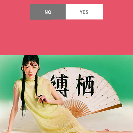
NO
YES