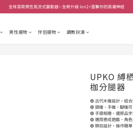
全球首款男性氣流式震動器✨全新升級 Ion2⚡直擊你的高潮神經
新款智能炮機👍小奶狗🩷小飛象💜
 🎇全球首創三大創新專利👊全自動飛機杯S2 Pro玩遍所有姿勢
男性選物
伴侶選物
調教扮演
新款智能炮機👍小奶狗🩷小飛象💜
UPKO 縛
枷分腿器
🟢 古代木枷設計，結
🟢 頸枷、手枷、腳枷
🟢 手頸相連，還原品
🟢 適用懲戒遊戲、角
🟢 鎖扣設計，操作簡單