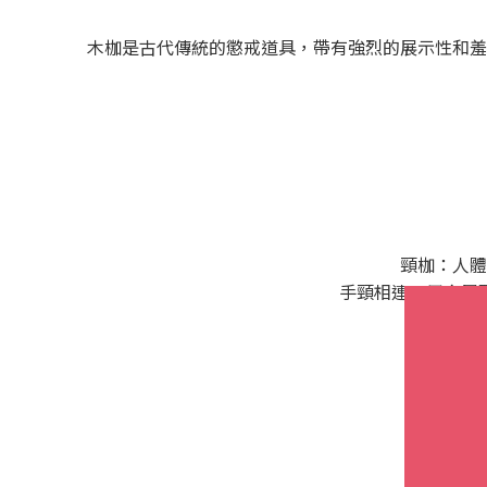
木枷是古代傳統的懲戒道具，帶有強烈的展示性和羞
頸枷：人體
手頸相連：用金屬
※本