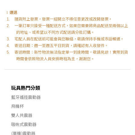
運送
l
隨貨附上發票，發票一經開立不得任意更改或改開發票。
1.
一筆訂單只接受一種配送方式，如果您需要將商品配送至兩個以上
2.
的地址、或希望以不同方式配送請分批訂購。
宅配人員在配送前可能會與您聯絡，敬請保持手機或市話暢通。
3.
寄送日期：週一至週五平日到貨，請確認有人收發件。
4.
寄送時間：新竹物流無法指定單一到達時間，敬請見諒！實際到貨
5.
時間會依照物流人員安排時程為主，謝謝您。
玩具熱門分類
藍牙遙控震動器
飛機杯
雙人共震器
吸吮式震動器
(單機)震動器