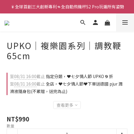
新款智能炮機👍小奶狗🩷小飛象💜
新款智能炮機👍小奶狗🩷小飛象💜
UPKO｜複樂園系列｜調教鞭
65cm
至
08/31 16:00
截止
指定分類，❤️七夕情人節 UPKO 𝟵 折
至
08/31 16:00
截止
全店，❤️七夕情人節❤️下單送德國 pjur 潤
滑液隨身包(不累贈，送完為止)
查看更多
NT$990
數量