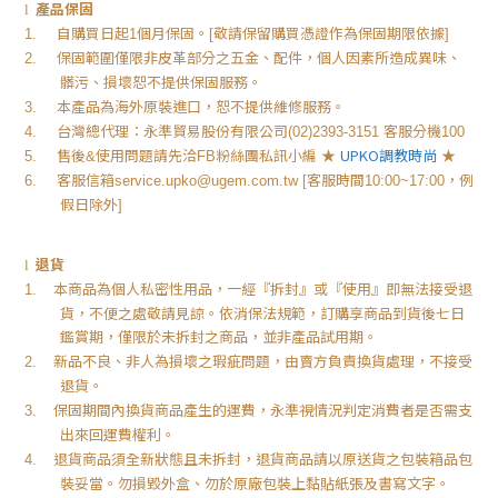
產品保固
l
自購買日起
個月保固。
敬請保留購買憑證作為保固期限依據
1.
1
[
]
保固範圍僅限非皮革部分之五金、配件，個人因素所造成異味、
2.
髒污、損壞恕不提供保固服務。
本產品為海外原裝進口，恕不提供維修服務。
3.
台灣總代理：永準貿易股份有限公司
客服分機
4.
(02)2393-3151
100
售後
使用問題請先洽
粉絲團私訊小編
★
UPKO
調教時尚
★
5.
&
FB
客服信箱
客服時間
，例
6.
service.upko@ugem.com.tw [
10:00~17:00
假日除外
]
退貨
l
本商品為個人私密性用品，一經『拆封』或『使用』即無法接受退
1.
貨，不便之處敬請見諒。依消保法規範，訂購享商品到貨後七日
鑑賞期，僅限於未拆封之商品，並非產品試用期。
新品不良、非人為損壞之瑕疵問題，由賣方負責換貨處理，不接受
2.
退貨。
保固期間內換貨商品產生的運費，永準視情況判定消費者是否需支
3.
出來回運費權利。
退貨商品須全新狀態且未拆封，退貨商品請以原送貨之包裝箱品包
4.
裝妥當。勿損毀外盒、勿於原廠包裝上黏貼紙張及書寫文字。