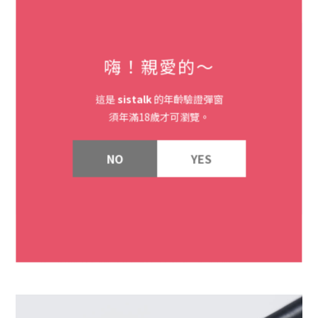
嗨！親愛的～
這是
sistalk
的年齡驗證彈窗
須年滿18歲才可瀏覽。
NO
YES