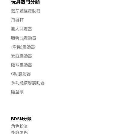
玩具熱門分類
藍牙遙控震動器
飛機杯
雙人共震器
吸吮式震動器
(單機)震動器
後庭震動器
陰蒂震動器
G點震動器
多功能按摩震動器
陰莖環
BDSM分類
角色扮演
後庭尾巴