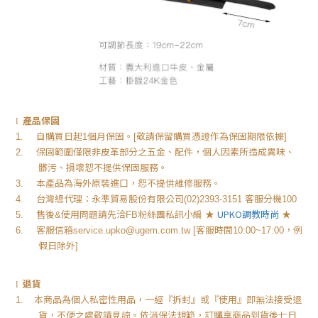
產品保固
l
自購買日起
個月保固。
敬請保留購買憑證作為保固期限依據
1.
1
[
]
保固範圍僅限非皮革部分之五金、配件，個人因素所造成異味、
2.
髒污、損壞恕不提供保固服務。
本產品為海外原裝進口，恕不提供維修服務。
3.
台灣總代理：永準貿易股份有限公司
客服分機
4.
(02)2393-3151
100
售後
使用問題請先洽
粉絲團私訊小編
★
UPKO
調教時尚
★
5.
&
FB
客服信箱
客服時間
，例
6.
service.upko@ugem.com.tw [
10:00~17:00
假日除外
]
退貨
l
本商品為個人私密性用品，一經『拆封』或『使用』即無法接受退
1.
貨，不便之處敬請見諒。依消保法規範，訂購享商品到貨後七日