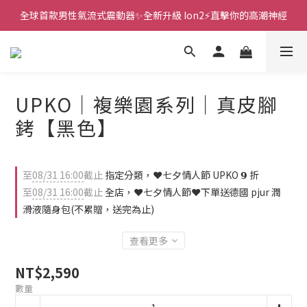
全球首款男性氣流式震動器✨全新升級 Ion2⚡直擊你的高潮神經
新款智能炮機👍小奶狗🩷小飛象💜
 🎇全球首創三大創新專利👊全自動飛機杯S2 Pro玩遍所有姿勢
新款智能炮機👍小奶狗🩷小飛象💜
UPKO｜複樂園系列｜真皮腳
銬【黑色】
至
08/31 16:00
截止
指定分類，❤️七夕情人節 UPKO 𝟵 折
至
08/31 16:00
截止
全店，❤️七夕情人節❤️下單送德國 pjur 潤
滑液隨身包(不累贈，送完為止)
查看更多
NT$2,590
數量