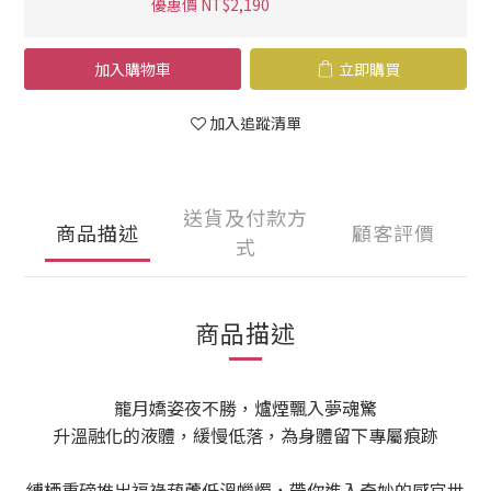
優惠價 NT$2,190
加入購物車
立即購買
加入追蹤清單
送貨及付款方
商品描述
顧客評價
式
商品描述
籠月嬌姿夜不勝，爐煙飄入夢魂驚
升溫融化的液體，緩慢低落，為身體留下專屬痕跡
縛栖重磅推出福祿葫蘆低溫蠟燭，帶你進入奇妙的感官世