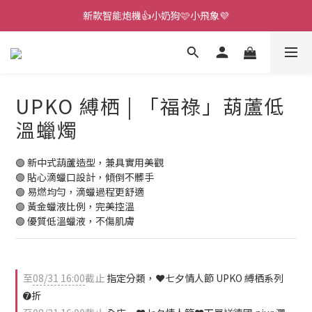
新款智能炮機👍小奶狗🩷小飛象💜
新款智能炮機👍小奶狗🩷小飛象💜
全球首款男性氣流式震動器✨全新升級 Ion2⚡直擊你的高潮神經
 🎇全球首創三大創新專利👊全自動飛機杯S2 Pro玩遍所有姿勢
UPKO 縛栖 | 「福祿」葫蘆低
新款智能炮機👍小奶狗🩷小飛象💜
溫蠟燭
🟢 新中式葫蘆造型，兼具實用美觀
🟢 貼心滴蠟口設計，傾倒不髒手
🟢 易燃均勻，滴蠟過程更舒適
🟢 黃金蠟液比例，完美控溫
🟢 優質低溫蠟液，不傷肌膚
至
08/31 16:00
截止
指定分類，❤️七夕情人節 UPKO 縛栖系列
➐折