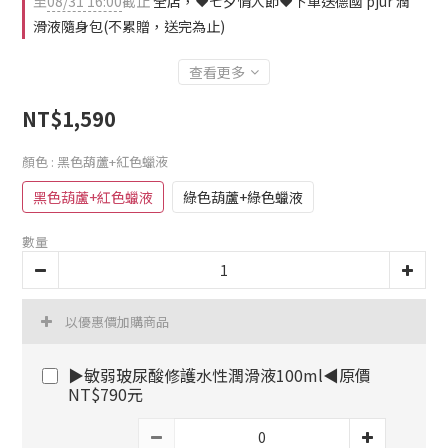
至
08/31 16:00
截止
全店，❤️七夕情人節❤️下單送德國 pjur 潤
滑液隨身包(不累贈，送完為止)
查看更多
NT$1,590
顏色
: 黑色葫蘆+紅色蠟液
黑色葫蘆+紅色蠟液
綠色葫蘆+綠色蠟液
數量
以優惠價加購商品
▶敏弱玻尿酸修護水性潤滑液100ml◀原價
NT$790元