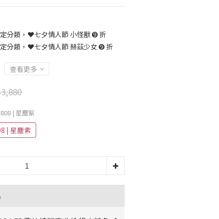
定分類，❤️七夕情人節 小怪獸 ➒ 折
定分類，❤️七夕情人節 赫茲少女 ➒ 折
查看更多
3,880
808 | 星塵紫
8 | 星塵紫
品