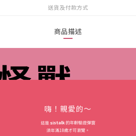
送貨及付款方式
商品描述
嗨！親愛的～
這是
sistalk
的年齡驗證彈窗
須年滿18歲才可瀏覽。