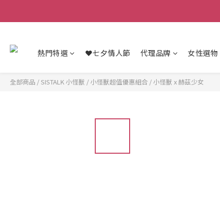
熱門特選
❤️七夕情人節
代理品牌
女性選物
全部商品
/
SISTALK 小怪獸
/
小怪獸超值優惠組合
/
小怪獸 x 赫茲少女