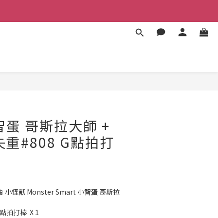
立即購買
智蛋 哥斯拉大師 +
重#808 G點拍打
紫
小怪獸 Monster Smart 小智蛋 哥斯拉
點拍打棒  X 1