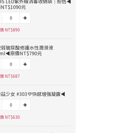
9S LED紫外線消毒收納袋｜粉色◀
NT$1090元
 NT$890
敏弱玻尿酸修護水性潤滑液
0ml◀原價NT$790元
 NT$687
茲少女 #303💜快感增強凝露◀
 NT$630