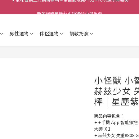
新款智能炮機👍小奶狗🩷小飛象💜
新款智能炮機👍小奶狗🩷小飛象💜
全球首款男性氣流式震動器✨全新升級 Ion2⚡直擊你的高潮神經
男性選物
伴侶選物
調教扮演
 🎇全球首創三大創新專利👊全自動飛機杯S2 Pro玩遍所有姿勢
新款智能炮機👍小奶狗🩷小飛象💜
小怪獸 小
赫茲少女 失
棒 | 星塵
商品內容包含：
✦✦手機 App 智能操控
大師  X 1
✦赫茲少女 失重#808 G