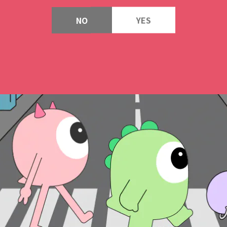
NO
YES