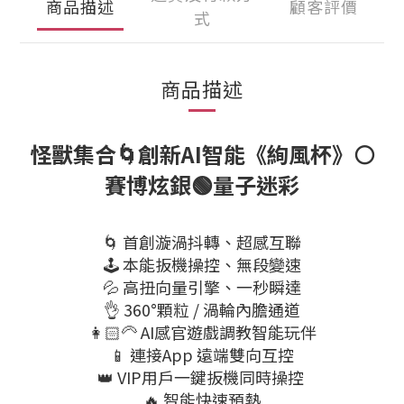
商品描述
顧客評價
式
商品描述
怪獸集合🌀創新AI智能《絢風杯》⚪
賽博炫銀🟢量子迷彩
🌀 首創漩渦抖轉、超感互聯
🕹️ 本能扳機操控、無段變速
💦 高扭向量引擎、一秒瞬達
👌 360°顆粒 / 渦輪內膽通道
👩🏻‍🦳 AI感官遊戲調教智能玩伴
📱 連接App 遠端雙向互控
👑 VIP用戶一鍵扳機同時操控
🔥 智能快速預熱