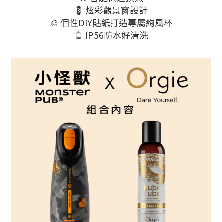
💈 炫彩觀景窗設計
🎨 個性DIY貼紙打造專屬絢風杯
🚿 IP56防水好清洗