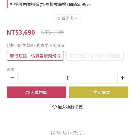
杯送🎁內膽通道(加長款式隨機) 價值$599元
查看更多
NT$3,690
NT$4,189
規格
: 賽博炫銀 + 仿真愛液潤滑液
賽博炫銀 + 仿真愛液潤滑液
量子迷彩 + 仿真愛液潤滑液
數量
加入購物車
立即購買
加入追蹤清單
送貨及付款方