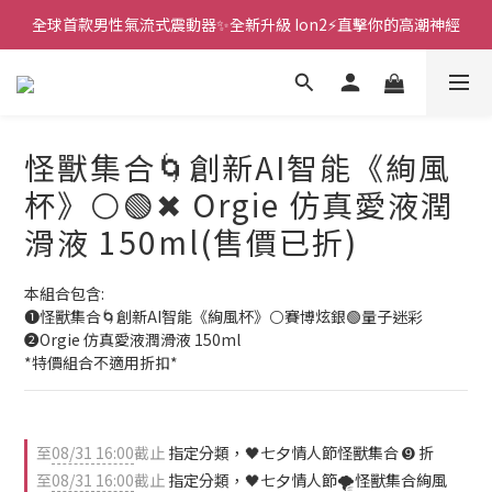
全球首款男性氣流式震動器✨全新升級 Ion2⚡直擊你的高潮神經
新款智能炮機👍小奶狗🩷小飛象💜
 🎇全球首創三大創新專利👊全自動飛機杯S2 Pro玩遍所有姿勢
新款智能炮機👍小奶狗🩷小飛象💜
怪獸集合🌀創新AI智能《絢風
杯》⚪🟢✖ Orgie 仿真愛液潤
滑液 150ml(售價已折)
本組合包含:
➊怪獸集合🌀創新AI智能《絢風杯》⚪賽博炫銀🟢量子迷彩
➋Orgie 仿真愛液潤滑液 150ml
*特價組合不適用折扣*
至
08/31 16:00
截止
指定分類，🖤七夕情人節怪獸集合 ➒ 折
至
08/31 16:00
截止
指定分類，🖤七夕情人節🌪️怪獸集合絢風