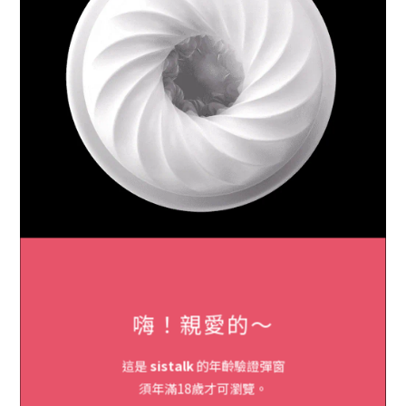
嗨！親愛的～
這是
sistalk
的年齡驗證彈窗
須年滿18歲才可瀏覽。