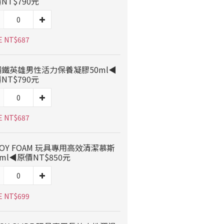
NT$790元
E NT$687
鋼鐵英雄男性活力保養凝膠50ml◀
NT$790元
E NT$687
OY FOAM 玩具專用高效清潔慕斯
0ml◀原價NT$850元
E NT$699