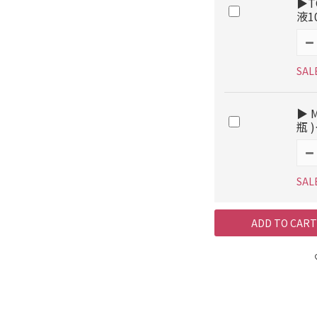
▶T
液1
SAL
▶ 
瓶 
SAL
ADD TO CART