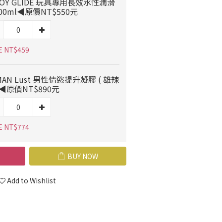
OY GLIDE 玩具專用長效水性潤滑
00ml◀原價NT$550元
E NT$459
MAN Lust 男性情慾提升凝膠 ( 雄辣
)◀原價NT$890元
E NT$774
BUY NOW
Add to Wishlist