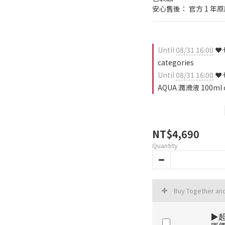
安心售後： 官方 1 
Until
08/31 16:00
❤️
categories
Until
08/31 16:00
❤️
AQUA 潤滑液 100ml on
NT$4,690
Quantity
Buy Together an
▶超