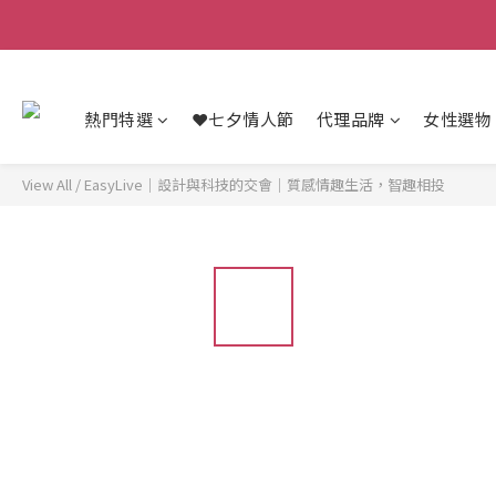
熱門特選
❤️七夕情人節
代理品牌
女性選物
View All
/
EasyLive｜設計與科技的交會｜質感情趣生活，智趣相投