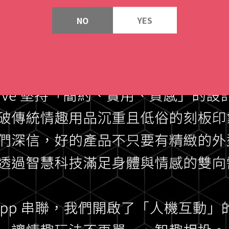
NO
YES