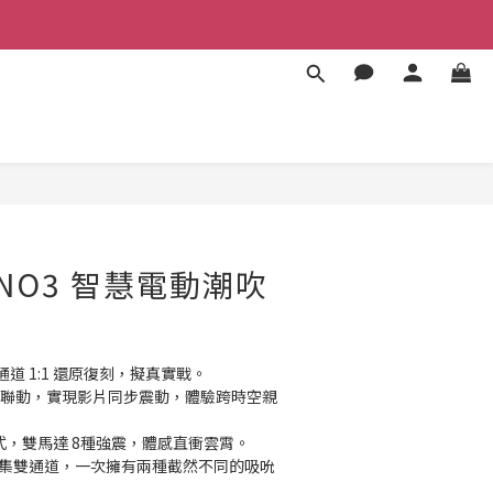
BUY NOW
e NO3 智慧電動潮吹
道 1:1 還原復刻，擬真實戰。
p 聯動，實現影片同步震動，體驗跨時空親
式，雙馬達 8種強震，體感直衝雲霄。
密集雙通道，一次擁有兩種截然不同的吸吮