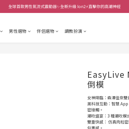
全球首款男性氣流式震動器✨全新升級 Ion2⚡直擊你的高潮神經
新款智能炮機👍小奶狗🩷小飛象💜
 🎇全球首創三大創新專利👊全自動飛機杯S2 Pro玩遍所有姿勢
男性選物
伴侶選物
調教扮演
新款智能炮機👍小奶狗🩷小飛象💜
EasyLiv
倒模
女神降臨：森澤佳奈雙通
黑科技互動：智慧 Ap
密接觸。
潮吹盛宴：3 種潮吹模
雙重快感： 仿真肉粒
包裹感。