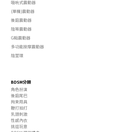
吸吮式震動器
(單機)震動器
後庭震動器
陰蒂震動器
G點震動器
多功能按摩震動器
陰莖環
BDSM分類
角色扮演
後庭尾巴
拘束用具
鞭打拍打
乳頭刺激
性感內衣
挑逗玩意