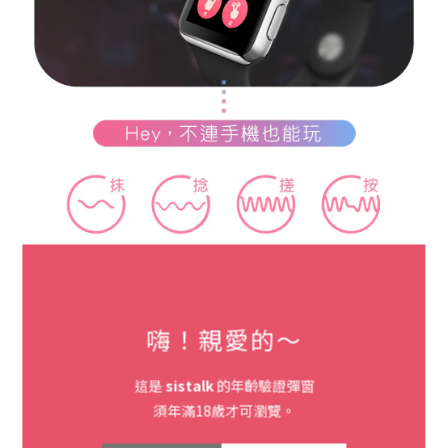
嗨！親愛的～
這是
sistalk
的年齡驗證彈窗
須年滿18歲才可瀏覽。