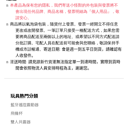
n
本產品為保有您的隱私，我們寄送小怪獸的外包裝與發票將不
會出現任何品牌、商品名稱，發票明細為『個人用品』，敬
請安心。
n
商品將以氣泡袋包裝，隨貨付上發票。發票一經開立不得任意
更改或改開發票。一筆訂單只接受一種配送方式，如果您需
要將商品配送至兩個以上的地址、或希望以不同方式配送請
分批訂購。宅配人員在配送前可能會與您聯絡，敬請保持手
機或市話暢通。
寄送日期
:
會是週一到五平日到貨，請確認有
人收發件。
運
n
送時間
:
請見諒
新竹貨運
無法指定單一到達時間，實際到貨時
間會依照物流人員安排時程為主，謝謝您。
玩具熱門分類
藍牙遙控震動器
飛機杯
雙人共震器