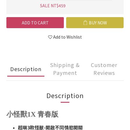
SALE NT$459
ADD TO CART
BUY NOW
Add to Wishlist
Shipping &
Customer
Description
Payment
Reviews
Description
小怪獸1X 青春版
超萌3款怪獸-開啟不同情慾開關