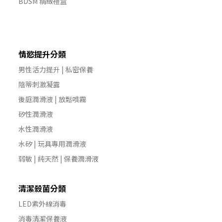
BDSM 精緻禮盒
情慾提升分類
男性活力提升 | 私密保養
陰蒂刺激凝露
後庭潤滑液 | 放鬆噴霧
矽性潤滑液
水性潤滑液
水矽 | 玩具專用潤滑液
弱敏 | 純天然 | 保養潤滑液
清潔殺菌分類
LED紫外線消毒
消毒清潔保養液