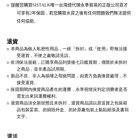
n
提醒您購買
SISTALK
唯一台灣總代理永準貿易的正版公司貨才
可享有
2
年保固
，
若您購買水貨之後有任何問題我們無法提供
任何協助
。
退貨
n
本商品為個人私密性用品，一經『拆封』或『使用』即無法接
受退貨，不便之處敬請見諒。
n
依消保法規範，訂購享商品到貨後七日鑑賞期，僅限於未拆封
之商品，並非產品試用期。
n
新品不良、非人為損壞之瑕疵問題，由賣方負責換貨處理，不
接受退貨。
n
保固期間內換貨商品產生的運費，永準視情況判定消費者是否
需支出來回運費權利。
n
退貨商品須全新狀態且未拆封，退貨商品請以原送貨之包裝箱
品包裝妥當。勿損毀外盒、勿於原廠包裝上黏貼紙張及書寫
文字。
運送