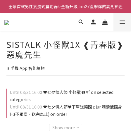
全球首款男性氣流式震動器✨全新升級 Ion2⚡直擊你的高潮神經
新款智能炮機👍小奶狗🩷小飛象💜
 🎇全球首創三大創新專利👊全自動飛機杯S2 Pro玩遍所有姿勢
新款智能炮機👍小奶狗🩷小飛象💜
SISTALK 小怪獸1X ❰青春版❱
惡魔先生
📱手機 App 智能操控
Until
08/31 16:00
❤️七夕情人節 小怪獸 ➒ 折 on selected
categories
Until
08/31 16:00
❤️七夕情人節❤️下單送德國 pjur 潤滑液隨身
包(不累贈，送完為止) on order
Show more