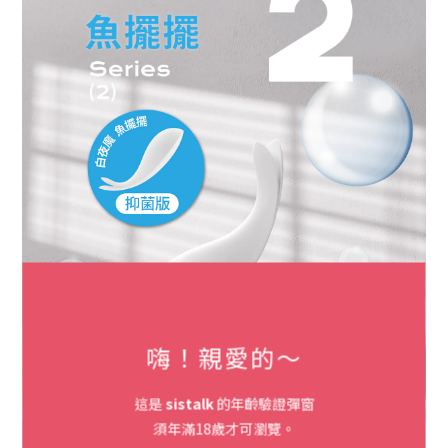
嗨！親愛的～
這是
sistalk
的年齡驗證彈窗
須年滿18歲才可瀏覽。