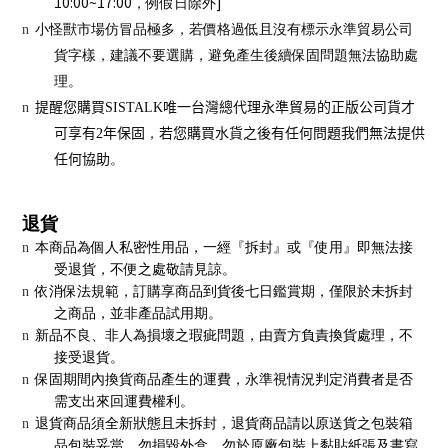
10:00~17:00
]
，例假日除外
n
小怪獸市場仿冒品極多，若價格過低且沒有標示永準貿易公司
貨字樣，建議不要選購，避免產生後續保固問題無法協助處
理。
n
提醒您購買
SISTALK
唯一台灣總代理永準貿易的正版公司貨才
可享有
2
年保固
，
若您購買水貨之後有任何問題我們無法提供
任何協助
。
退貨
n
本商品為個人私密性用品，一經『拆封』或『使用』即無法接
受退貨，不便之處敬請見諒。
n
依消保法規範，訂購享商品到貨後七日鑑賞期，僅限於未拆封
之商品，並非產品試用期。
n
新品不良、非人為損壞之瑕疵問題，由賣方負責換貨處理，不
接受退貨。
n
保固期間內換貨商品產生的運費，永準視情況判定消費者是否
需支出來回運費權利。
n
退貨商品須全新狀態且未拆封，退貨商品請以原送貨之包裝箱
品包裝妥當。勿損毀外盒、勿於原廠包裝上黏貼紙張及書寫