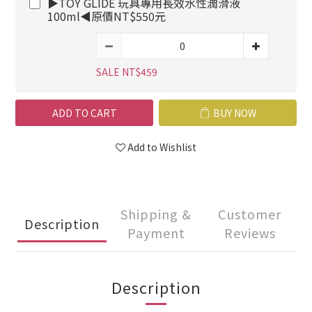
▶TOY GLIDE 玩具專用長效水性潤滑液
100ml◀原價NT$550元
SALE NT$459
ADD TO CART
BUY NOW
Add to Wishlist
Shipping &
Customer
Description
Payment
Reviews
Description