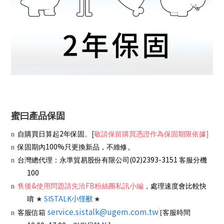
蜜曰產品保固
2
[
]
n
自購買日算起
年保固
。
敬請保留購買憑證作為保固期限依據
100%
n
保固期內
只更換新品，不維修。
(02)2393-3151
n
台灣總代理：永準貿易股份有限公司
客服分機
100
&
FB
n
售後
使用問題請先洽
粉絲團私訊小編
，處理速度會比較快
SISTALK
小怪獸
唷
★
★
service.sistalk@ugem.com.tw
n
客服信箱
[
客服時間