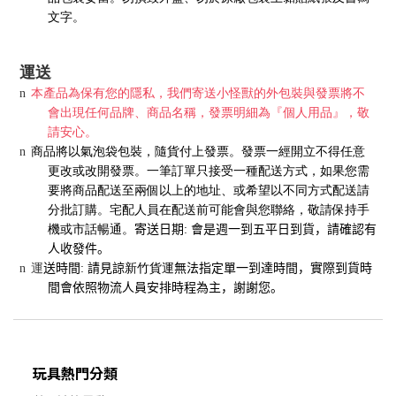
文字。
運送
n
本產品為保有您的隱私，我們寄送小怪獸的外包裝與發票將不
會出現任何品牌、商品名稱，發票明細為『個人用品』，敬
請安心。
n
商品將以氣泡袋包裝，隨貨付上發票。發票一經開立不得任意
更改或改開發票。一筆訂單只接受一種配送方式，如果您需
要將商品配送至兩個以上的地址、或希望以不同方式配送請
分批訂購。宅配人員在配送前可能會與您聯絡，敬請保持手
機或市話暢通。
寄送日期
:
會是週一到五平日到貨，請確認有
人收發件。
運
n
送時間
:
請見諒
新竹貨運
無法指定單一到達時間，實際到貨時
間會依照物流人員安排時程為主，謝謝您。
玩具熱門分類
BUY NOW