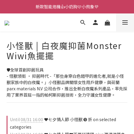
新款智能炮機👍小奶狗🩷小飛象💜
新款智能炮機👍小奶狗🩷小飛象💜
全球首款男性氣流式震動器✨全新升級 Ion2⚡直擊你的高潮神經
 🎇全球首創三大創新專利👊全自動飛機杯S2 Pro玩遍所有姿勢
小怪獸 | 白夜魔抑菌Monster
新款智能炮機👍小奶狗🩷小飛象💜
Wiwi魚擺擺
🛡️全球首創抑菌玩具
- 怪獸領銜 · 抑菌時代 -「那些身穿白色鎧甲的進化者,就是小怪
獸家族中的白夜魔。」小怪獸品牌關懷女性用戶健康，與荷蘭 
parx materials N.V 公司合作，推出全新白夜魔系列產品，率先採
用了業界首屈一指的帕柯斯抑菌技術，全力守護女性健康。
Until
08/31 16:00
❤️七夕情人節 小怪獸 ➒ 折 on selected
categories