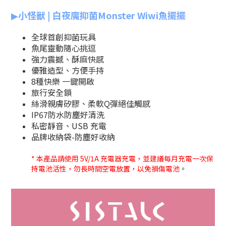
小怪獸 | 白夜魔抑菌Monster Wiwi魚擺擺
▶
全球首創抑菌玩具
魚尾靈動隨心挑逗
強力震撼、酥麻快感
優雅造型、方便手持
8種快樂 一鍵開啟
旅行安全鎖
絲滑親膚矽膠、柔軟Q彈絕佳觸感
IP67防水防塵好清洗
私密靜音、USB 充電
品牌收納袋-防塵好收納
* 本產品請使用 5V/1A 充電器充電，並建議每月充電一次保
持電池活性，勿長時間空電放置，以免損傷電池
。