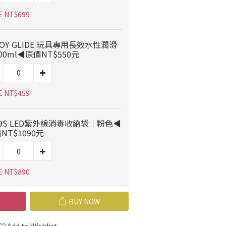
E NT$699
OY GLIDE 玩具專用長效水性潤滑
00ml◀原價NT$550元
E NT$459
9S LED紫外線消毒收納袋｜粉色◀
NT$1090元
E NT$890
BUY NOW