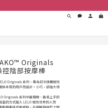
BUY NOW
KO™ Originals
p操控陰部按摩棒
ELO Originals 系列，專為初次接觸愉悅
關係本質的用戶而設計。小巧，卻強大得
 LELO Originals 系列中最精緻、最易上手的
盈的方式踏入 LELO 愉悅世界的人而
震動精準挑逗敏感點，在細膩與強烈之間