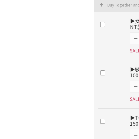
Buy Together an
▶女
NT
SAL
▶
10
SAL
▶T
15