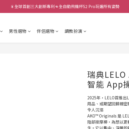
新款智能炮機👍小奶狗🩷小飛象💜
新款智能炮機👍小奶狗🩷小飛象💜
全球首款男性氣流式震動器✨全新升級 Ion2⚡直擊你的高潮神經
男性選物
伴侶選物
調教扮演
 🎇全球首創三大創新專利👊全自動飛機杯S2 Pro玩遍所有姿勢
新款智能炮機👍小奶狗🩷小飛象💜
瑞典LELO A
智能 Ap
2025年，LELO首推出L
用品、或期望回歸親密
令人沉溺
AKO™ Originals 是
陰部按摩棒，為想以更輕
生。它以集中、深層的