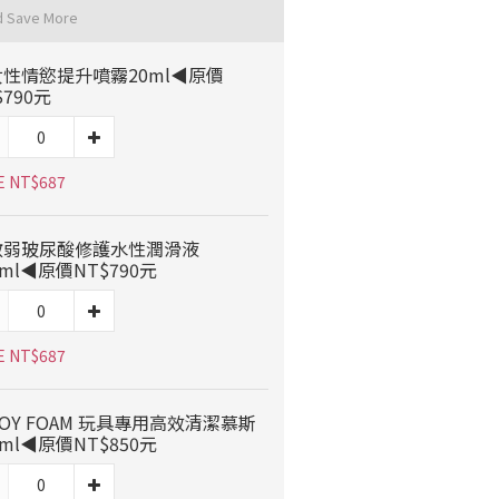
d Save More
性情慾提升噴霧20ml◀原價
$790元
E NT$687
敏弱玻尿酸修護水性潤滑液
0ml◀原價NT$790元
E NT$687
OY FOAM 玩具專用高效清潔慕斯
0ml◀原價NT$850元