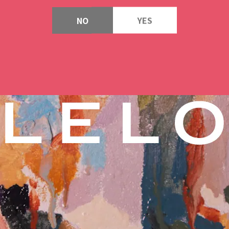
NO
YES