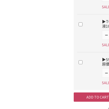
SAL
▶T
液1
SAL
▶5
原價
SAL
ADD TO CART