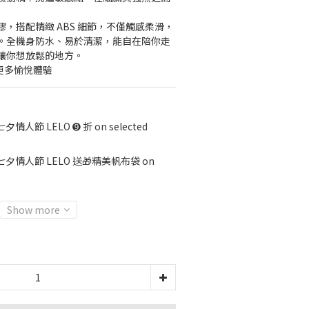
，搭配精緻 ABS 細節，不僅觸感柔滑，
。全機身防水、易於清潔，能自在陪你走
讓你想放鬆的地方。
開啟更多愉悅體驗
七夕情人節 LELO ➒ 折 on selected
七夕情人節 LELO 送🎁精美帆布袋 on
Show more