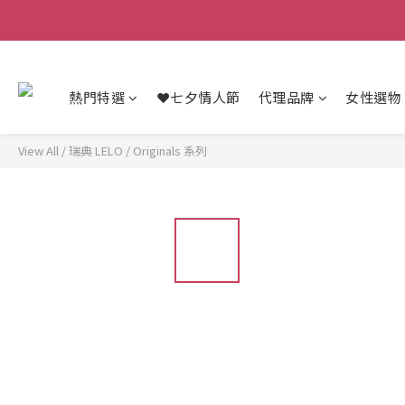
熱門特選
❤️七夕情人節
代理品牌
女性選物
View All
/
瑞典 LELO
/
Originals 系列