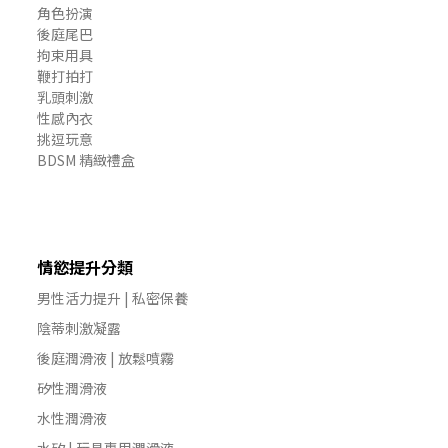
角色扮演
後庭尾巴
拘束用具
鞭打拍打
乳頭刺激
性感內衣
挑逗玩意
BDSM 精緻禮盒
情慾提升分類
男性活力提升 | 私密保養
陰蒂刺激凝露
後庭潤滑液 | 放鬆噴霧
矽性潤滑液
水性潤滑液