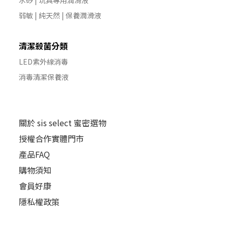
水矽 | 玩具專用潤滑液
弱敏 | 純天然 | 保養潤滑液
清潔殺菌分類
LED紫外線消毒
消毒清潔保養液
關於 sis select 蜜密選物
授權合作實體門市
產品FAQ
購物須知
會員好康
隱私權政策