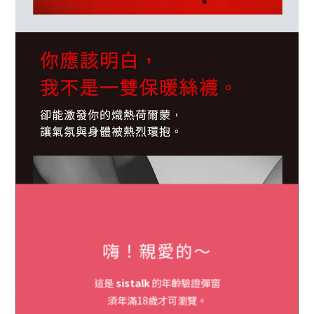
嗨！親愛的～
這是
sistalk
的年齡驗證彈窗
須年滿18歲才可瀏覽。