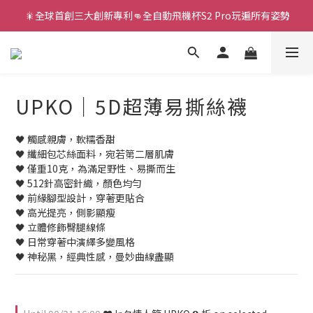
新款智能炮機👍小奶狗🩷小飛象💜
新款智能炮機👍小奶狗🩷小飛象💜
全球首款男性氣流式震動器✨全新升級 Ion2⚡直擊你的高潮神經
 🎇全球首創三大創新專利👊全自動飛機杯S2 Pro玩遍所有姿勢
UPKO｜5D超薄易撕絲襪
新款智能炮機👍小奶狗🩷小飛象💜
🖤 觸感親膚，軟糯香甜
🖤 纖細包芯絲面料，宛若第二層肌膚
🖤 僅重10克，為滿足野性、易撕而生
🖤 512針高密針織，顏色均勻
🖤 前緣腳型設計，穿著更貼合
🖤 高光提亮，側影顯瘦
🖤 立體修飾臀腿線條
🖤 日常穿著中演繹多變風格
🖤 神秘黑，經典性感，曼妙曲線盡顯