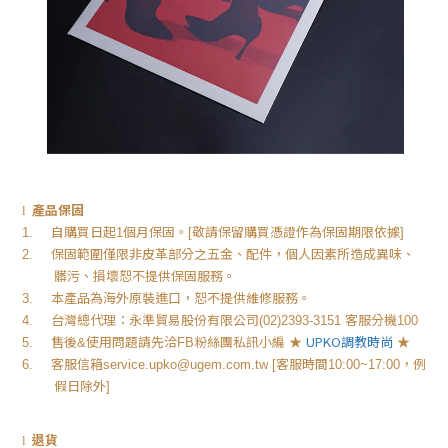
產品保固
l
自購買日起
個月保固。
敬請保留購買憑證作為保固期限依據
1.
1
[
]
保固範圍僅限非皮革部分之五金、配件，個人因素所造成異味、
2.
髒污、損壞恕不提供保固服務。
本產品為海外原裝進口，恕不提供維修服務。
3.
台灣總代理：永準貿易股份有限公司
客服分機
4.
(02)2393-3151
100
售後
使用問題請先洽
粉絲團私訊小編
★
UPKO
調教時尚
★
5.
&
FB
客服信箱
客服時間
，例
6.
service.upko@ugem.com.tw [
10:00~17:00
假日除外
]
退貨
l