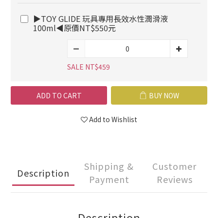
▶TOY GLIDE 玩具專用長效水性潤滑液
100ml◀原價NT$550元
SALE NT$459
ADD TO CART
BUY NOW
Add to Wishlist
Shipping &
Customer
Description
Payment
Reviews
Description