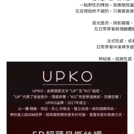
一點野性的釋放，就撕開我羞
在這裡始終不破的，只需要是彼
高光提亮，側影顯瘦，
在日常穿著與情趣體
法式性感，或
日常穿著中演繹多變
神秘黑，經典性感