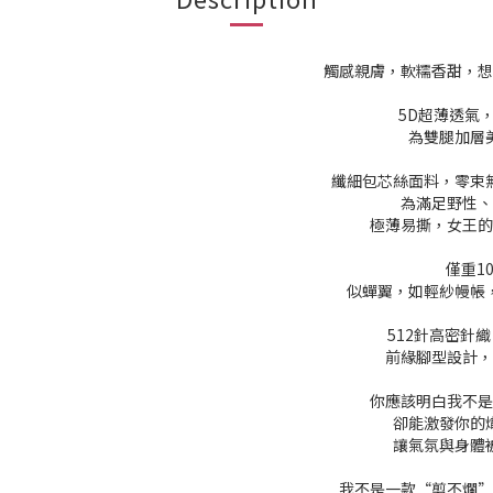
觸感親膚，軟糯香甜，想
5D超薄透氣
為雙腿加層
纖細包芯絲面料，零束
為滿足野性、
極薄易撕，女王的
僅重1
似蟬翼，如輕紗幔帳
512針高密針
前緣腳型設計，
你應該明白我不是
卻能激發你的
讓氣氛與身體
我不是一款“剪不爛”