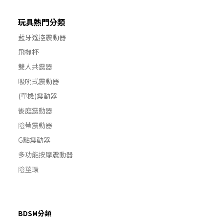
玩具熱門分類
藍牙遙控震動器
飛機杯
雙人共震器
吸吮式震動器
(單機)震動器
後庭震動器
陰蒂震動器
G點震動器
多功能按摩震動器
陰莖環
BDSM分類