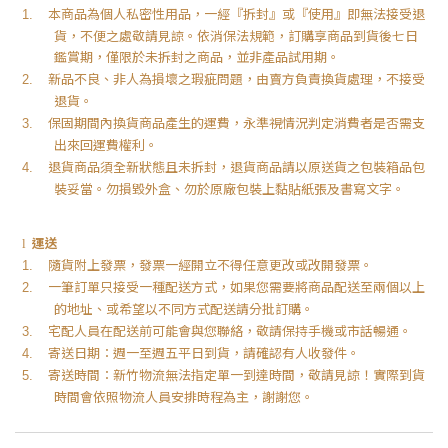
本商品為個人私密性用品，一經『拆封』或『使用』即無法接受退
1.
貨，不便之處敬請見諒。依消保法規範，訂購享商品到貨後七日
鑑賞期，僅限於未拆封之商品，並非產品試用期。
新品不良、非人為損壞之瑕疵問題，由賣方負責換貨處理，不接受
2.
退貨。
保固期間內換貨商品產生的運費，永準視情況判定消費者是否需支
3.
出來回運費權利。
退貨商品須全新狀態且未拆封，退貨商品請以原送貨之包裝箱品包
4.
裝妥當。勿損毀外盒、勿於原廠包裝上黏貼紙張及書寫文字。
運送
l
隨貨附上發票，發票一經開立不得任意更改或改開發票。
1.
一筆訂單只接受一種配送方式，如果您需要將商品配送至兩個以上
2.
的地址、或希望以不同方式配送請分批訂購。
宅配人員在配送前可能會與您聯絡，敬請保持手機或市話暢通。
3.
寄送日期：週一至週五平日到貨，請確認有人收發件。
4.
寄送時間：新竹物流無法指定單一到達時間，敬請見諒！實際到貨
5.
時間會依照物流人員安排時程為主，謝謝您。