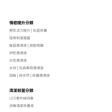
情慾提升分類
男性活力提升 | 私密保養
陰蒂刺激凝露
後庭潤滑液 | 放鬆噴霧
矽性潤滑液
水性潤滑液
水矽 | 玩具專用潤滑液
弱敏 | 純天然 | 保養潤滑液
清潔殺菌分類
LED紫外線消毒
消毒清潔保養液