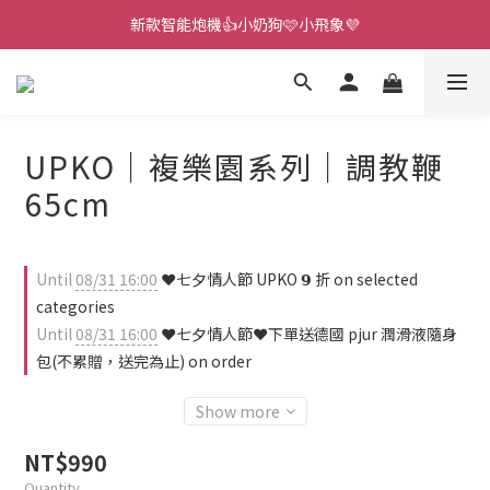
新款智能炮機👍小奶狗🩷小飛象💜
新款智能炮機👍小奶狗🩷小飛象💜
全球首款男性氣流式震動器✨全新升級 Ion2⚡直擊你的高潮神經
 🎇全球首創三大創新專利👊全自動飛機杯S2 Pro玩遍所有姿勢
UPKO｜複樂園系列｜調教鞭
新款智能炮機👍小奶狗🩷小飛象💜
65cm
Until
08/31 16:00
❤️七夕情人節 UPKO 𝟵 折 on selected
categories
Until
08/31 16:00
❤️七夕情人節❤️下單送德國 pjur 潤滑液隨身
包(不累贈，送完為止) on order
Show more
NT$990
Quantity