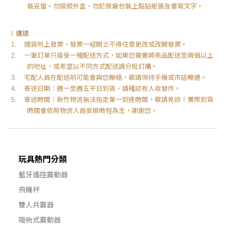
裝妥當。勿損毀外盒、勿於原廠包裝上黏貼紙張及書寫文字。
運送
l
隨貨附上發票，發票一經開立不得任意更改或改開發票。
1.
一筆訂單只接受一種配送方式，如果您需要將商品配送至兩個以上
2.
的地址、或希望以不同方式配送請分批訂購。
宅配人員在配送前可能會與您聯絡，敬請保持手機或市話暢通。
3.
寄送日期：週一至週五平日到貨，請確認有人收發件。
4.
寄送時間：新竹物流無法指定單一到達時間，敬請見諒！實際到貨
5.
時間會依照物流人員安排時程為主，謝謝您。
玩具熱門分類
藍牙遙控震動器
飛機杯
雙人共震器
吸吮式震動器