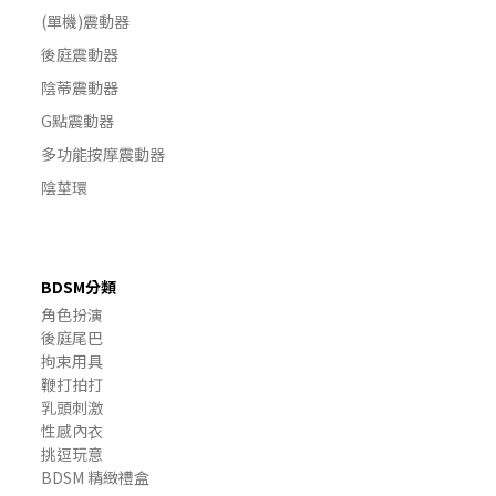
(單機)震動器
後庭震動器
陰蒂震動器
G點震動器
多功能按摩震動器
陰莖環
BDSM分類
角色扮演
後庭尾巴
拘束用具
鞭打拍打
乳頭刺激
性感內衣
挑逗玩意
BDSM 精緻禮盒