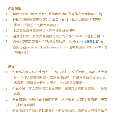
產品保固
l
自購買日起
個月保固。
敬請保留購買憑證作為保固期限依據
1.
1
[
]
保固範圍僅限非皮革部分之五金、配件，個人因素所造成異味、
2.
髒污、損壞恕不提供保固服務。
本產品為海外原裝進口，恕不提供維修服務。
3.
台灣總代理：永準貿易股份有限公司
客服分機
4.
(02)2393-3151
100
售後
使用問題請先洽
粉絲團私訊小編
★
UPKO
調教時尚
★
5.
&
FB
客服信箱
客服時間
，例
6.
service.upko@ugem.com.tw [
10:00~17:00
假日除外
]
退貨
l
本商品為個人私密性用品，一經『拆封』或『使用』即無法接受退
1.
貨，不便之處敬請見諒。依消保法規範，訂購享商品到貨後七日
鑑賞期，僅限於未拆封之商品，並非產品試用期。
新品不良、非人為損壞之瑕疵問題，由賣方負責換貨處理，不接受
2.
退貨。
保固期間內換貨商品產生的運費，永準視情況判定消費者是否需支
3.
出來回運費權利。
退貨商品須全新狀態且未拆封，退貨商品請以原送貨之包裝箱品包
4.