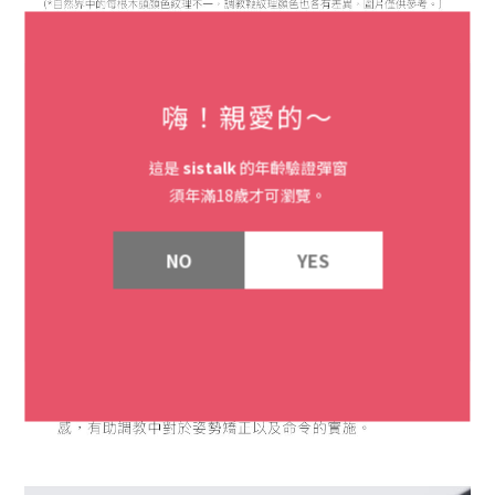
嗨！親愛的～
這是
sistalk
的年齡驗證彈窗
須年滿18歲才可瀏覽。
NO
YES