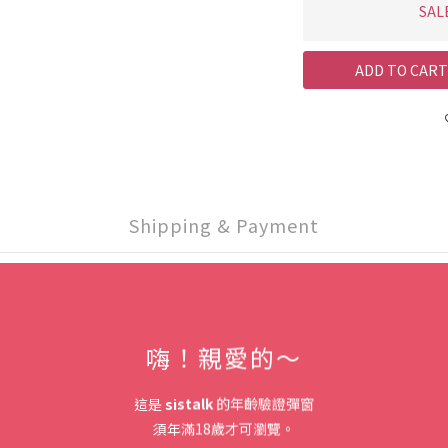
SAL
ADD TO CART
Shipping & Payment
Description
嗨！親愛的～
🎀
這是
sistalk
的年齡驗證彈窗
須年滿18歲才可瀏覽。
UPKO全新升級版【蝴蝶結一字縛套裝】