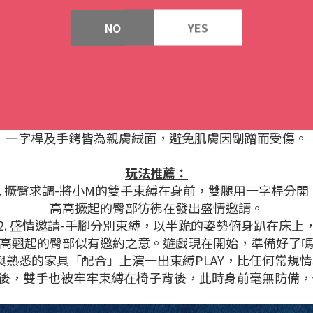
NO
YES
【註】此件不能超商取貨
HARDCORE的綁縛是無法掙脫的絕對控制
氛圍束縛、曖昧禮贈，多種玩法、絲滑變換。
正紅配色搭配蝴蝶結元素，儀式感十足。
銬，可連接至一字桿實現手腳共同束縛，也可單獨作為
特贈延長絨布帶，可實現大腿束縛。
一字桿及手銬皆為親膚絨面，避免肌膚因剮蹭而受傷。
玩法推薦：
1. 撅臀求調-將小M的雙手束縛在身前，雙腿用一字桿分開
高高撅起的臀部彷彿在發出盛情邀請。
2. 盛情邀請-手腳分別束縛，以半跪的姿勢俯身趴在床上
高翹起的臀部似有邀約之意。遊戲現在開始，準備好了
責-與熟悉的家具「配合」上演一出束縛PLAY，比任何常規
後，雙手也被牢牢束縛在椅子背後，此時身前毫無防備