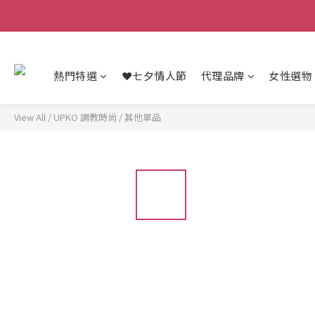
熱門特選
❤️七夕情人節
代理品牌
女性選物
View All
/
UPKO 調教時尚
/
其他單品