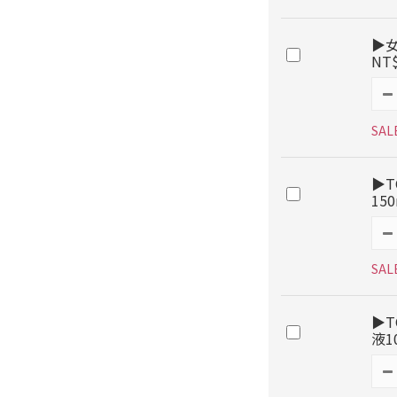
▶女
NT
SAL
▶T
15
SAL
▶T
液1