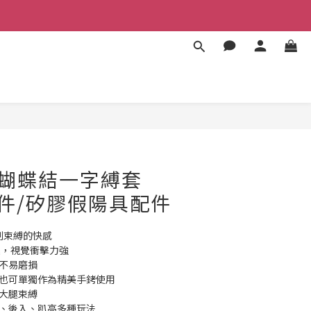
BUY NOW
 🎀蝴蝶結一字縛套
配件/矽膠假陽具配件
強制束縛的快感
腿，視覺衝擊力強 
不易磨損 
，也可單獨作為精美手銬使用
現大腿束縛
臀、後入、趴高多種玩法