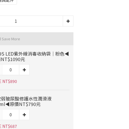
陽具配件
d Save More
9S LED紫外線消毒收納袋｜粉色◀
NT$1090元
E NT$890
敏弱玻尿酸修護水性潤滑液
0ml◀原價NT$790元
E NT$687