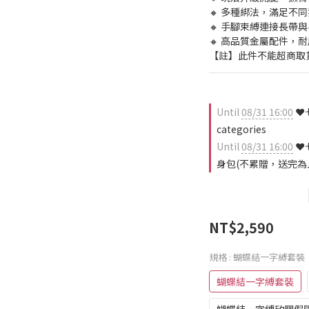
🔸 多種綁法，滿足不同
🔸 手腳束縛連接長帶
🔸 高品質金屬配件，
【註】此件不能超商取
Until
08/31 16:00
❤️
categories
Until
08/31 16:00
❤️
身包(不累贈，送完為止) 
NT$2,590
規格
: 蝴蝶結一字縛套裝
蝴蝶結一字縛套裝