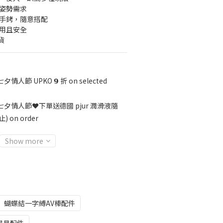
姿勢需求 
與手銬，隨意搭配 
耐用且安全
貨
七夕情人節 UPKO 𝟵 折 on selected
七夕情人節❤️下單送德國 pjur 潤滑液隨
on order
Show more
蝴蝶結一字縛AV棒配件