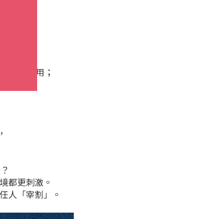
精美手銬使用；
，
，
嗎？
情境都更刺激。
，任人「宰割」。