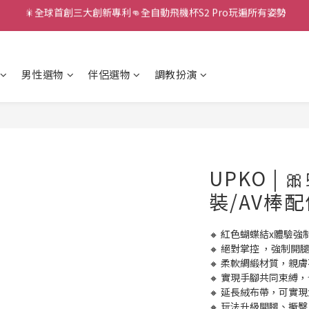
新款智能炮機👍小奶狗🩷小飛象💜
新款智能炮機👍小奶狗🩷小飛象💜
全球首款男性氣流式震動器✨全新升級 Ion2⚡直擊你的高潮神經
男性選物
伴侶選物
調教扮演
 🎇全球首創三大創新專利👊全自動飛機杯S2 Pro玩遍所有姿勢
新款智能炮機👍小奶狗🩷小飛象💜
UPKO |
裝/AV棒
🔸 紅色蝴蝶結x體驗
🔸 絕對掌控 ，強制開
🔸 柔軟綢緞材質，親膚
🔸 實現手腳共同束縛
🔸 延長絨布帶，可實
🔸 玩法升級開腿、撅