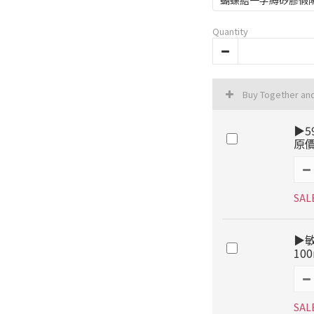
蝴蝶結一字縛矽膠假
Quantity
Buy Together an
▶5
原價
SAL
▶
10
SAL