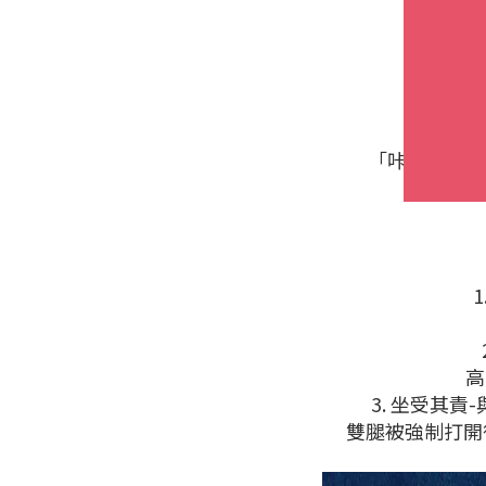
「咔噠」扣手
高
3. 坐受其
雙腿被強制打開