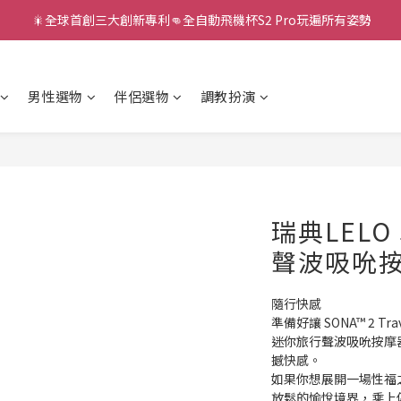
新款智能炮機👍小奶狗🩷小飛象💜
新款智能炮機👍小奶狗🩷小飛象💜
男性選物
伴侶選物
調教扮演
瑞典LELO S
聲波吸吮
隨行快感
準備好讓 SONA™ 2 
迷你旅行聲波吸吮按摩
撼快感。
如果你想展開一場性福之旅，
放鬆的愉悅境界，乘上