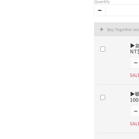
Quantity
Buy Together an
▶女
NT
SAL
▶
10
SAL