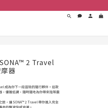
BUY NOW
ONA™ 2 Travel
按摩器
Travel 成為你下一段冒險的隨行夥伴。這款
器，優雅低調，隨時隨地為你帶來陰蒂震
讓 SONA™ 2 Travel 帶你進入完全
傳奇的聲波快感浪潮。