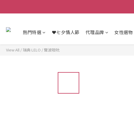
熱門特選
❤️七夕情人節
代理品牌
女性選物
View All
/
瑞典 LELO
/
聲波吸吮