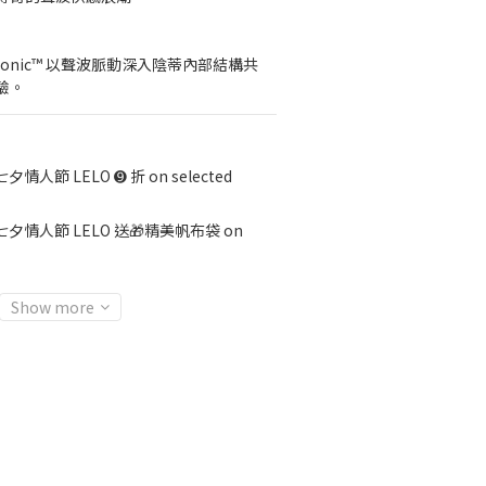
onic™ 以聲波脈動深入陰蒂內部結構共
驗。
七夕情人節 LELO ➒ 折 on selected
七夕情人節 LELO 送🎁精美帆布袋 on
Show more