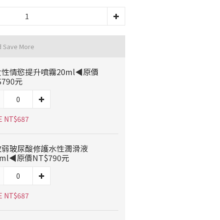
d Save More
性情慾提升噴霧20ml◀原價
$790元
E NT$687
敏弱玻尿酸修護水性潤滑液
0ml◀原價NT$790元
E NT$687