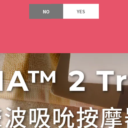
NO
YES