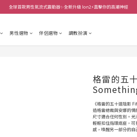
全球首款男性氣流式震動器✨全新升級 Ion2⚡直擊你的高潮神經
新款智能炮機👍小奶狗🩷小飛象💜
 🎇全球首創三大創新專利👊全自動飛機杯S2 Pro玩遍所有姿勢
男性選物
伴侶選物
調教扮演
新款智能炮機👍小奶狗🩷小飛象💜
格雷的五
Somethin
《格雷的五十道陰影 Fift
造格雷總裁與安娜的情
尺寸適合任何性別。光
輕輕扣住指環底座，可
感，喚醒另一部分的自