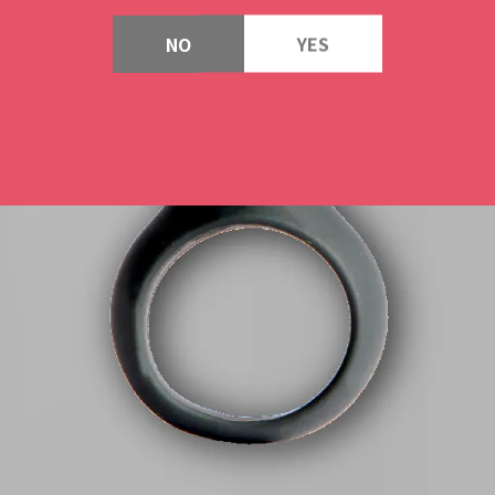
NO
YES