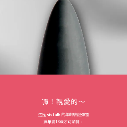
嗨！親愛的～
這是
sistalk
的年齡驗證彈窗
須年滿18歲才可瀏覽。