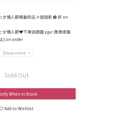
七夕情人節格雷的五十道陰影 ➒ 折 on
七夕情人節❤️下單送德國 pjur 潤滑液隨
on order
Show more
Sold Out
tify When in Stock
Add to Wishlist