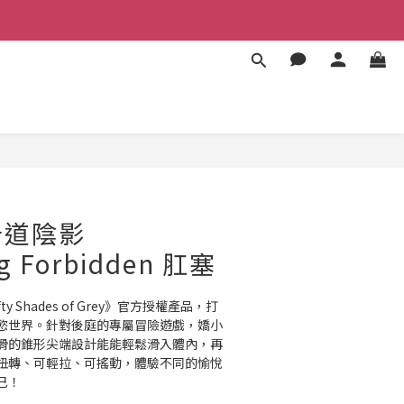
十道陰影
g Forbidden 肛塞
y Shades of Grey》官方授權產品，打
慾世界。針對後庭的專屬冒險遊戲，嬌小
滑的錐形尖端設計能能輕鬆滑入體內，再
扭轉、可輕拉、可搖動，體驗不同的愉悅
己！