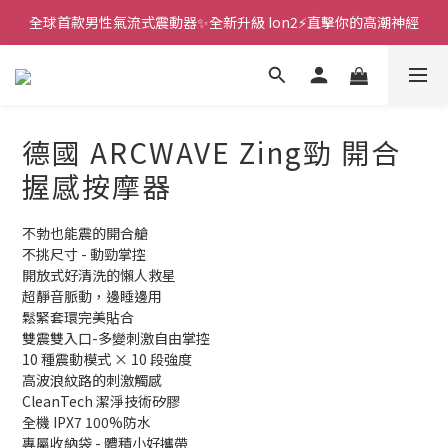
全球首款男性氣流式震動器✨全新升級 Ion2⚡直擊你的高潮神經
新款智能炮機👍小奶狗🩷小飛象💜
 🎇全球首創三大創新專利👊全自動飛機杯S2 Pro玩遍所有姿勢
新款智能炮機👍小奶狗🩷小飛象💜
德國 ARCWAVE Zing勁 開合
握感按摩器
不勃也能震的開合艙
不挑尺寸 - 動勁掌控
開放式好清洗的懶人救星
超靜音脈動，邊睡邊用
鬆緊套環完美貼合
雙震雙入口-多變刺激自由掌控
10 種震動模式 × 10 段強度
高波浪紋路的刺激觸感
CleanTech 潔淨技術矽膠
全機 IPX7 100%防水
專屬收納袋 - 體積小好攜帶