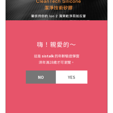
嗨！親愛的～
這是
sistalk
的年齡驗證彈窗
須年滿18歲才可瀏覽。
NO
YES