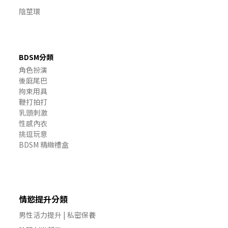
陰莖環
BDSM分類
角色扮演
後庭尾巴
拘束用具
鞭打拍打
乳頭刺激
性感內衣
挑逗玩意
BDSM 精緻禮盒
情慾提升分類
男性活力提升 | 私密保養