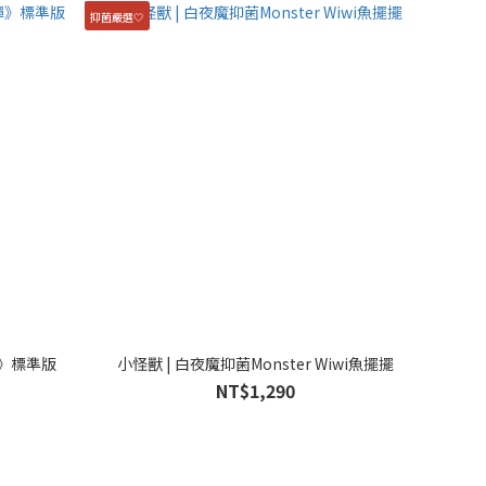
抑菌嚴選🤍
彈》標準版
小怪獸 | 白夜魔抑菌Monster Wiwi魚擺擺
NT$1,290