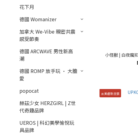
花下月
德國 Womanizer
加拿大 We-Vibe 親密共震
感受節奏
德國 ARCWAVE 男性新高
小怪獸 | 白夜魔抑
潮
德國 ROMP 放手玩 · 大膽
愛
popocat
🎀美虐新主張
赫茲少女 HERZGIRL | Z世
代奇趣品牌
UEROS | 科幻美學愉悅玩
具品牌