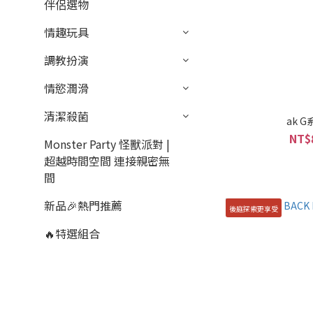
伴侶選物
情趣玩具
調教扮演
情慾潤滑
清潔殺菌
ak 
NT$
Monster Party 怪獸派對 |
超越時間空間 連接親密無
間
新品🎉熱門推薦
後庭探索更享受
🔥特選組合