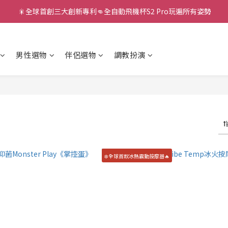
 🎇全球首創三大創新專利👊全自動飛機杯S2 Pro玩遍所有姿勢
新款智能炮機👍小奶狗🩷小飛象💜
新款智能炮機👍小奶狗🩷小飛象💜
男性選物
伴侶選物
調教扮演
❄️全球首款冰熱震動按摩器🔥