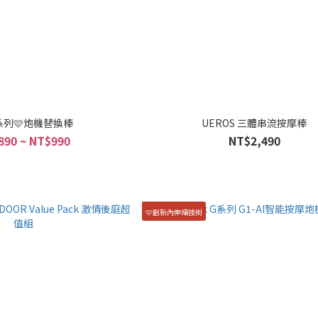
G系列🩷炮機替換棒
UEROS 三體串流按摩棒
890 ~ NT$990
NT$2,490
🩷創新內伸縮技術