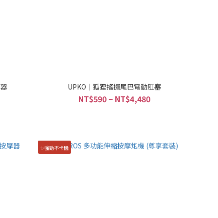
摩器
UPKO｜狐狸搖擺尾巴電動肛塞
NT$590 ~ NT$4,480
✨強勁不卡機