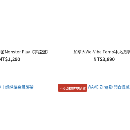
菌Monster Play《掌控蛋》
加拿大We-Vibe Temp冰火按
NT$1,290
NT$3,890
不勃也能震的開合艙