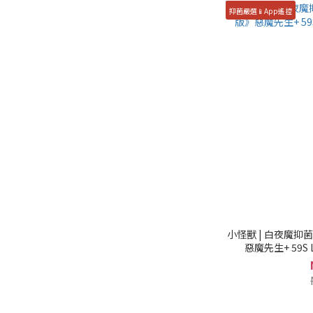
抑菌嚴選📱App遙控
小怪獸 | 白夜魔抑菌M
惡魔先生+ 59S