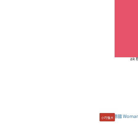
ak
小巧強大