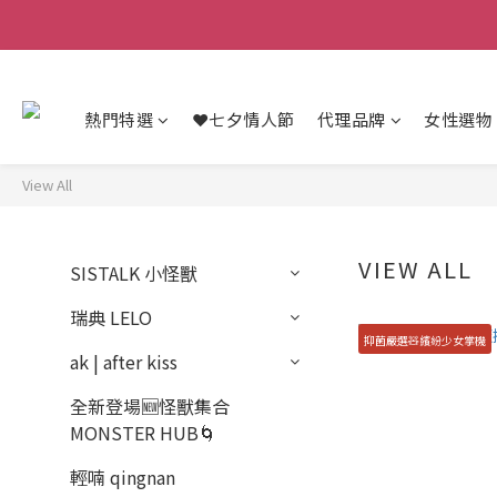
熱門特選
❤️七夕情人節
代理品牌
女性選物
View All
VIEW ALL
SISTALK 小怪獸
瑞典 LELO
抑菌嚴選🧸繽紛少女掌機
ak | after kiss
全新登場🆕怪獸集合
MONSTER HUB🌀
輕喃 qingnan