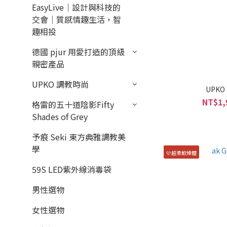
EasyLive｜設計與科技的
交會｜質感情趣生活，智
趣相投
德國 pjur 用愛打造的頂級
親密產品
UPKO 調教時尚
UPK
NT$1,
格雷的五十道陰影Fifty
Shades of Grey
予痕 Seki 東方典雅調教美
學
🩷超柔軟棒體
59S LED紫外線消毒袋
男性選物
女性選物