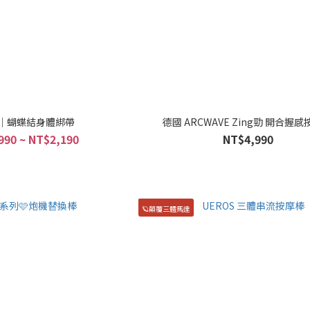
O｜蝴蝶結身體綁帶
德國 ARCWAVE Zing勁 開合握
990 ~ NT$2,190
NT$4,990
🪐顛覆三體馬達