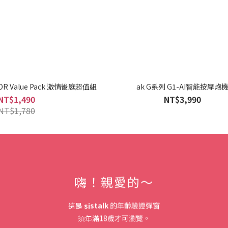
OOR Value Pack 激情後庭超值組
ak G系列 G1-AI智能按摩炮
NT$1,490
NT$3,990
NT$1,780
💖NEW📱智能吸吮震動
嗨！親愛的～
這是
sistalk
的年齡驗證彈窗
須年滿18歲才可瀏覽。