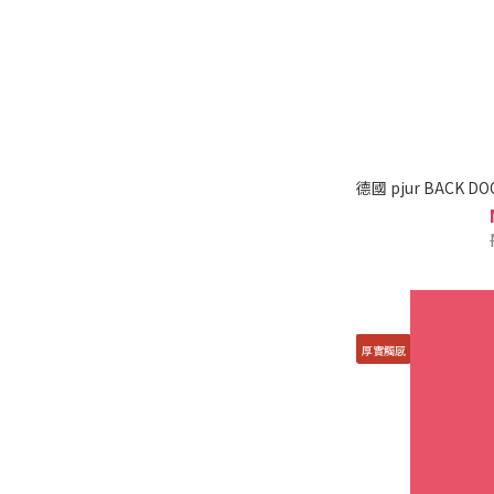
德國 pjur BACK D
厚實觸感