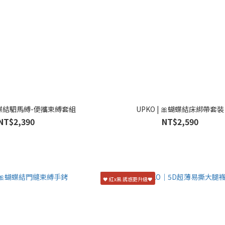
🎀蝴蝶結駟馬縛-便攜束縛套組
UPKO | 🎀蝴蝶結床綁帶套裝
NT$2,390
NT$2,590
🖤 紅x黑 誘惑更升級🖤