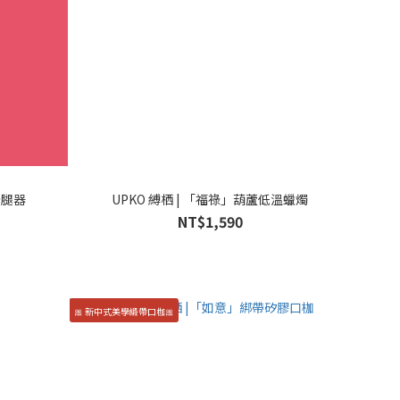
分腿器
UPKO 縛栖 | 「福祿」葫蘆低溫蠟燭
NT$1,590
🎀 新中式美學緞帶口枷🎀