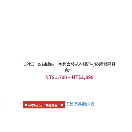
UPKO | 🎀蝴蝶結一字縛套裝/AV棒配件/矽膠假陽具
配件
NT$1,790 ~ NT$2,890
🖤 禁慾系女王“捕獵神器”🖤