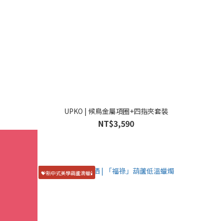
UPKO | 候鳥金屬項圈+四指夾套裝
NT$3,590
💝新中式美學葫蘆滴蠟🕯️