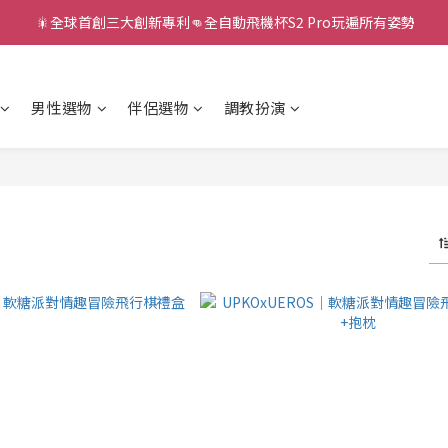
 🎇全球首創三大創新專利👊全自動飛機杯S2 Pro玩遍所有姿勢
新款智能炮機👍小奶狗🩷小飛象💜
新款智能炮機👍小奶狗🩷小飛象💜
男性選物
伴侶選物
調教扮演