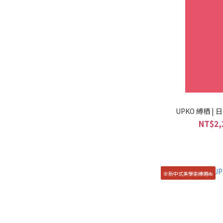
UPKO 縛栖 
NT$2,
🌸新中式美學束縛繩🎋