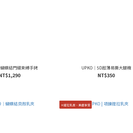
| 🎀蝴蝶結門縫束縛手銬
UPKO｜5D超薄易撕大腿襪
NT$1,290
NT$350
⚜️提拉乳首、美虐享受