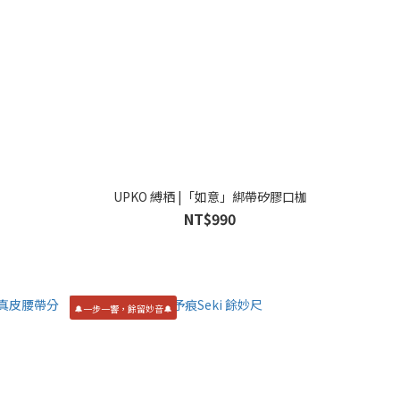
UPKO 縛栖 |「如意」綁帶矽膠口枷
NT$990
🔔一步一響，餘留妙音🔔