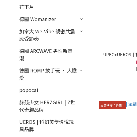
花下月
德國 Womanizer
加拿大 We-Vibe 親密共震
感受節奏
德國 ARCWAVE 男性新高
UPKOxUERO
潮
德國 ROMP 放手玩 · 大膽
愛
popocat
赫茲少女 HERZGIRL | Z世
🎀等待被“拆開”
代奇趣品牌
UEROS | 科幻美學愉悅玩
具品牌