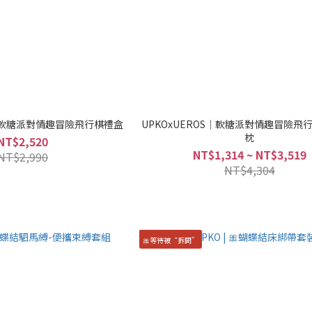
S｜軟糖派對情趣冒險飛行棋禮盒
UPKOxUEROS｜軟糖派對情趣冒險飛
枕
NT$2,520
NT$1,314 ~ NT$3,519
NT$2,990
NT$4,304
🎀等待被“拆開”