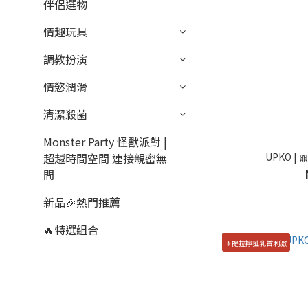
伴侶選物
情趣玩具
調教扮演
情慾潤滑
清潔殺菌
Monster Party 怪獸派對 |
超越時間空間 連接親密無
UPKO 
間
新品🎉熱門推薦
🔥特選組合
⚜️提拉擰扯乳首刺激