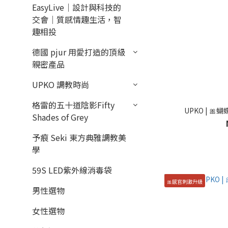
EasyLive｜設計與科技的
交會｜質感情趣生活，智
趣相投
德國 pjur 用愛打造的頂級
親密產品
UPKO 調教時尚
格雷的五十道陰影Fifty
UPKO | 
Shades of Grey
予痕 Seki 東方典雅調教美
學
59S LED紫外線消毒袋
🎀感官刺激升級
男性選物
女性選物