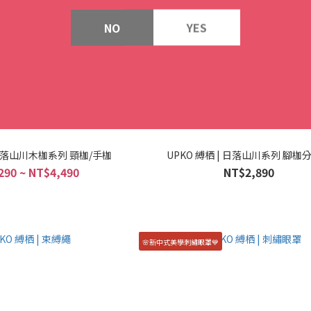
NO
YES
| 日落山川木枷系列 頸枷/手枷
UPKO 縛栖 | 日落山川系列 腳枷
290 ~ NT$4,490
NT$2,890
🌸新中式美學刺繡眼罩💙