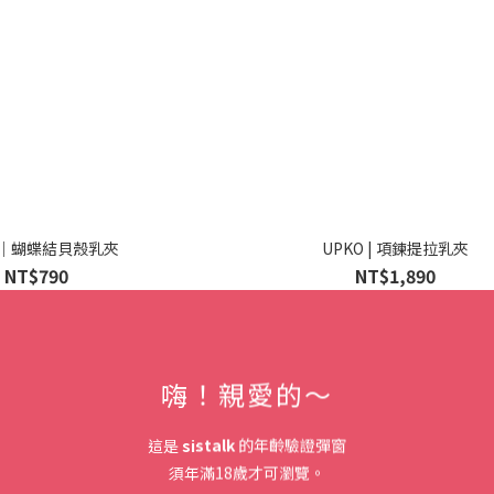
O｜蝴蝶結貝殼乳夾
UPKO | 項鍊提拉乳夾
NT$790
NT$1,890
嗨！親愛的～
🌄新中式美學古代木枷🔒
這是
sistalk
的年齡驗證彈窗
須年滿18歲才可瀏覽。