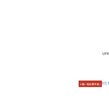
UPK
⚜️動一髮則牽全身⭐️