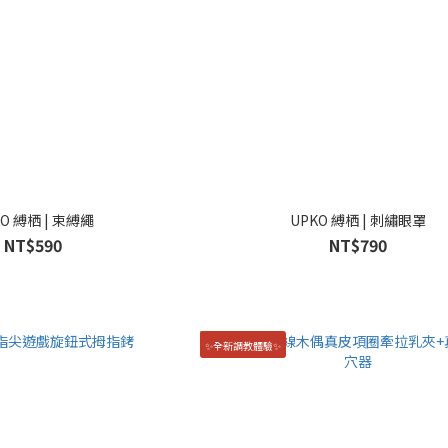
O 縛栖 | 束縛繩
UPKO 縛栖 | 刺繡眼罩
NT$590
NT$790
✨全新調教體驗✨