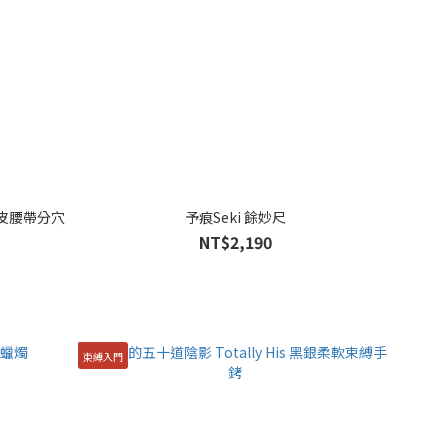
真皮腰帶分穴
予痕Seki 餘妙尺
NT$2,190
束縛入門