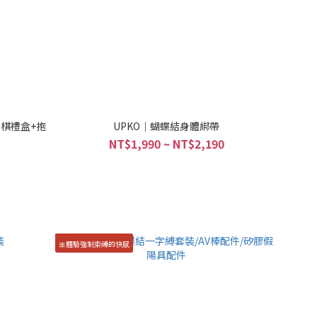
行棋禮盒+抱
UPKO｜蝴蝶結身體綁帶
NT$1,990 ~ NT$2,190
🎀體驗強制束縛的快感