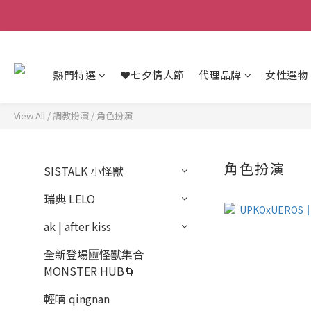
熱門特選
❤️七夕情人節
代理品牌
女性選物
View All
/
調教扮演
/
角色扮演
角色扮演
SISTALK 小怪獸
瑞典 LELO
ak | after kiss
全新登場🆕怪獸集合
MONSTER HUB🌀
輕喃 qingnan