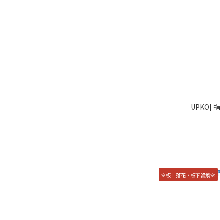
UPKO|
🌸板上落花，板下留痕🌸