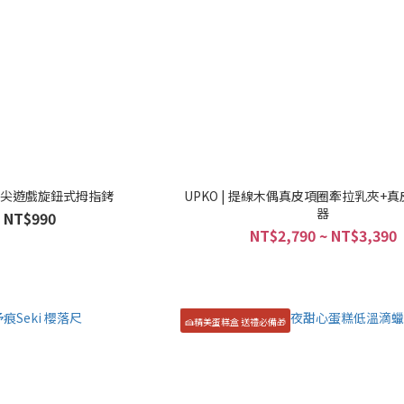
 指尖遊戲旋鈕式拇指銬
UPKO | 提線木偶真皮項圈牽拉乳夾+
器
NT$990
NT$2,790 ~ NT$3,390
🍰精美蛋糕盒 送禮必備🎁