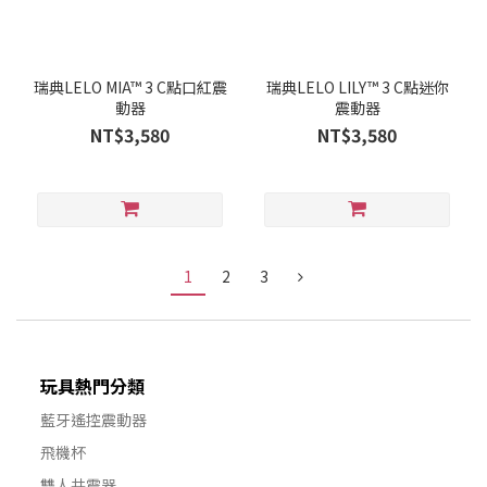
瑞典LELO MIA™ 3 C點口紅震
瑞典LELO LILY™ 3 C點迷你
動器
震動器
NT$3,580
NT$3,580
1
2
3
玩具熱門分類
藍牙遙控震動器
飛機杯
雙人共震器