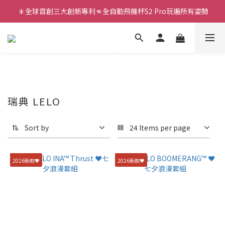
 🎇全球首創三大創新專利👊全自動飛機杯S2 Pro玩遍所有姿勢
新款智能炮機👍小奶狗🩷小飛象💜
新款智能炮機👍小奶狗🩷小飛象💜
瑞典 LELO
Sort by
24 Items per page
2026新款🖤
2026新款🖤