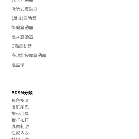
吸吮式震動器
(單機)震動器
後庭震動器
陰蒂震動器
G點震動器
多功能按摩震動器
陰莖環
BDSM分類
角色扮演
後庭尾巴
拘束用具
鞭打拍打
乳頭刺激
性感內衣