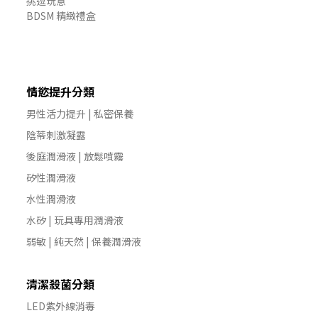
挑逗玩意
BDSM 精緻禮盒
情慾提升分類
男性活力提升 | 私密保養
陰蒂刺激凝露
後庭潤滑液 | 放鬆噴霧
矽性潤滑液
水性潤滑液
水矽 | 玩具專用潤滑液
弱敏 | 純天然 | 保養潤滑液
清潔殺菌分類
LED紫外線消毒